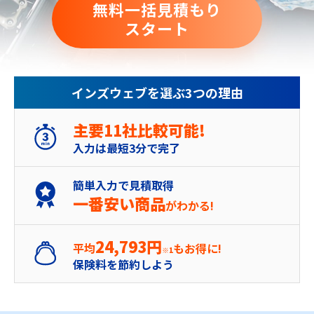
無料一括見積もり
スタート
インズウェブを選ぶ3つの理由
主要11社比較可能!
入力は最短3分で完了
簡単入力で見積取得
一番安い商品
がわかる!
24,793円
平均
もお得に!
※1
保険料を節約しよう