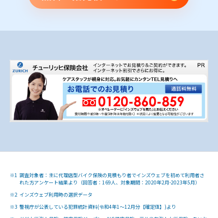
※1
調査対象者：主に代理店型バイク保険の見積もり者でインズウェブを初めて利用者さ
れた方アンケート結果より（回答者：169人、対象期間：2020年2月-2023年5月）
※2
インズウェブ利用時の選択データ
※3
警視庁が公表している犯罪統計資料(令和4年1～12月分【確定値】)より