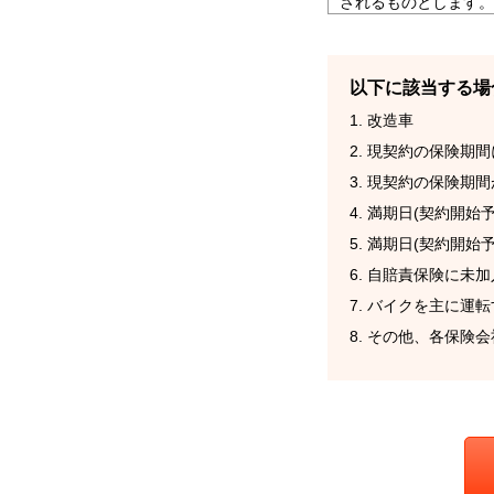
されるものとします。
宛に発信したものとみ
第２条（本サービスの
１．本サービスの内容
(1) SBIホール
以下に該当する場
覧サービス。
1. 改造車
※1「損害保険会社等
・三井ダイレクト損害
2. 現契約の保険期
・アクサ損害保険株式
3. 現契約の保険期
・チューリッヒ保険会
・ZuttoRide少額
4. 満期日(契約開
・SBI日本少額短期
・SBIマネープラザ
5. 満期日(契約開
（順不同）
6. 自賠責保険に未
(2) 第(1)号の
該バイク保険商品を販
7. バイクを主に運
２．前項所定の各サー
8. その他、各保
らのサービス提供に必
の操作及び情報送信が
送信については、これ
消しおよび本サービス
動車保険一括見積もり
自動車保険見積り依頼
諾するものとします。
(1) 悪戯と考えられ