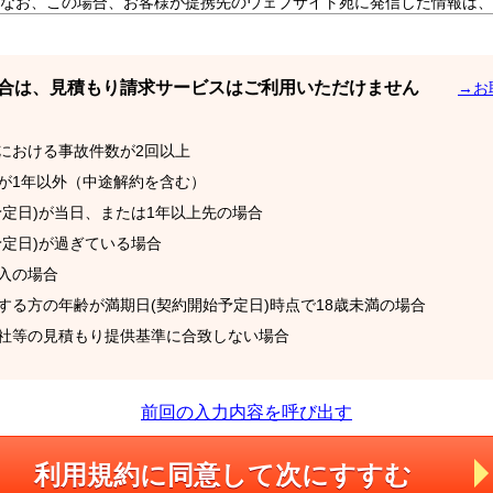
なお、この場合、お客様が提携先のウェブサイト宛に発信した情報は、S
なします。
内容）
は、以下の各号に定めるとおりとします。
ディングスと契約した損害保険会社等（※1）から提供を受けたバイク保険
合は、見積もり請求サービスはご利用いただけません
→お
」の内訳は以下のとおりです。
保険株式会社
間における事故件数が2回以上
会社
間が1年以外（中途解約を含む）
社
短期保険株式会社
始予定日)が当日、または1年以上先の場合
保険株式会社
株式会社（あいおいニッセイ同和損害保険株式会社、東京海上日動火災保
始予定日)が過ぎている場合
加入の場合
バイク保険商品につき、お客様から保険料の見積もり提示に必要な情報の送
売する損害保険会社等に伝達するサービス。
転する方の年齢が満期日(契約開始予定日)時点で18歳未満の場合
ビスはお客様からの依頼に基づいて行われるものとし、お客様がインタ
険会社等の見積もり提供基準に合致しない場合
要な操作および情報送信を行った場合には、かかる依頼を行ったものと
、以下のいずれかに該当するとSBIホールディングスが判断した場合に
を取り消すものとします。この場合、当該取り消しを受けたお客様は、
以外でSBIホールディングスがインズウェブのウェブサイト上で提供す
前回の入力内容を呼び出す
請求サービス、生命保険等一括資料請求サービス、火災保険見積もり依
伝達サービス、個人年金保険等一括資料請求サービス等をいう。）の取
利用規約に同意して
次にすすむ
る操作及び情報送信