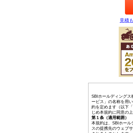
見積も
SBIホールディング
ービス」の名称を用い
約を定めます（以下「
じめ本規約に同意の上
第１条（適用範囲）
本規約は、SBIホー
スの提携先のウェブサ