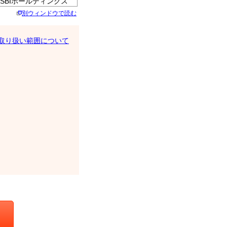
BIホールディングス
別ウィンドウで読む
に関する情報の掲載・閲
取り扱い範囲について
険株式会社の代理店）
信を受け、当該情報を当
ーネットを通じてこれ
します。ただし、前記
は、当該操作及び情報
本サービスの当該取り
る全てのサービス（自
頼サービス、法人向け
り消し措置について承