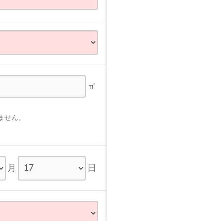
㎡
ません。
月
日