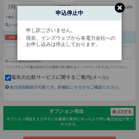
の使用量が
kWh
申込停止中
※電気ご使用量のお知らせ(検針票)に記載されています。
[ヘルプ] 「使用量」の記載箇所を確認する
申し訳ございません。
メールアドレス
現在、インズウェブから各電力会社への
必須
お申し込みは停止しております。
例) sample@example.com
※インズウェブや電力会社からの連絡が受け取れるメールアドレスを入力してください。
電気の比較サービスに関するご案内(メール)
後日登録解除が可能です。詳細はこちらからご確認ください。
オプション項目
入力する
オプション項目を入力するとお客様の条件にあったより安い電力会社が見つ
かります。