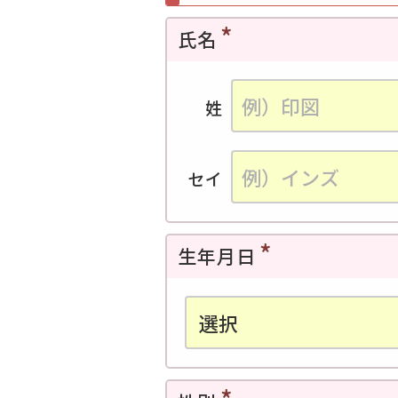
氏名
姓
セイ
生年月日