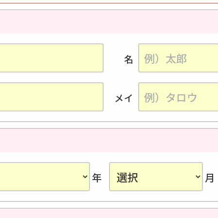
名
メイ
年
月