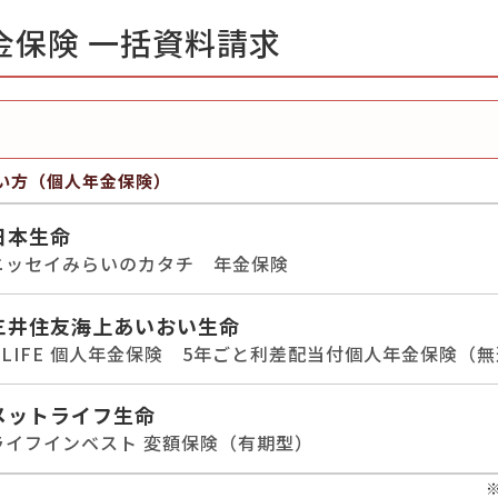
金保険 一括資料請求
い方（個人年金保険）
日本生命
ニッセイみらいのカタチ 年金保険
三井住友海上あいおい生命
&LIFE 個人年金保険 5年ごと利差配当付個人年金保険（
メットライフ生命
ライフインベスト 変額保険（有期型）