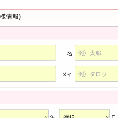
様情報)
名
メイ
年
月