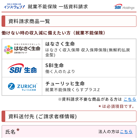
就業不能保険 一括資料請求
資料請求商品一覧
働けない時の収入減に備えたい方（就業不能保険）
はなさく生命
はなさく収入保障 収入保障保険(無解約払戻
金型)
SBI生命
働く人のたより
チューリッヒ生命
就業不能保険くらすプラスZ
資料請求不要な商品がある方は
こちら
*
は必須項目です。
資料送付先 (ご請求者様情報)
氏名
法人の方は
こちら