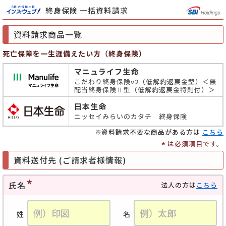
終身保険 一括資料請求
資料請求商品一覧
死亡保障を一生涯備えたい方（終身保険）
マニュライフ生命
こだわり終身保険v2（低解約返戻金型）＜無
配当終身保険Ⅱ型（低解約返戻金特則付）＞
日本生命
ニッセイみらいのカタチ 終身保険
資料請求不要な商品がある方は
こちら
*
は必須項目です。
資料送付先 (ご請求者様情報)
氏名
法人の方は
こちら
姓
名