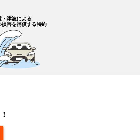
震・津波による
の損害を補償する特約
う！