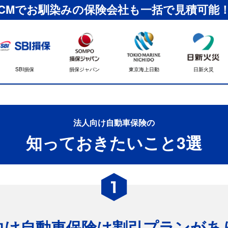
CMでお馴染みの保険会社も一括で見積可能
SBI損保
損保ジャパン
東京海上日動
日新火災
法人向け自動車保険の
知っておきたいこと
3
選
向け自動車保険は
割引プランがあ