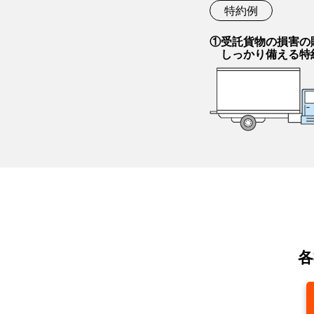
特約例
①受託貨物の損害の
しっかり備える特
各