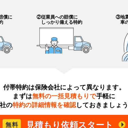
賠償に
②従業員への賠償に
③地
約
しっかり備える特約
車
付帯特約は保険会社によって異なります。
まずは
無料の一括見積もりで
手軽に
社の
特約の詳細情報を確認
しておきましょ
見積もり依頼スタート
無料