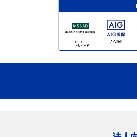
あいおい
AIG損保
ニッセイ同和
法人