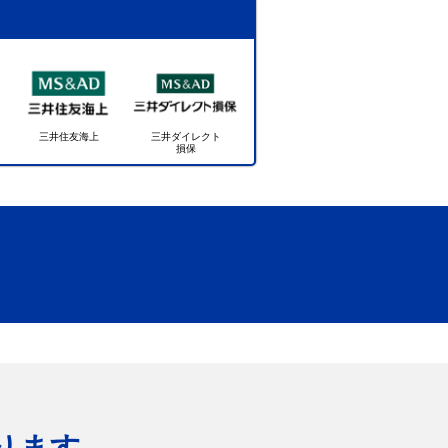
！
三井住友海上
三井ダイレクト
損保
ります