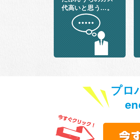
代高いと思う…。
プロ
e