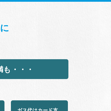
ちに
？
満も・・・
ガス代はカード支