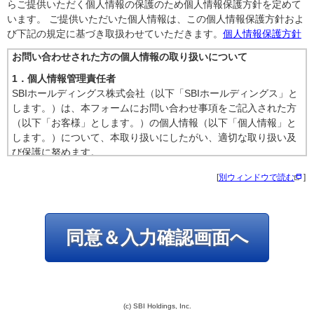
らご提供いただく個人情報の保護のため個人情報保護方針を定めて
います。 ご提供いただいた個人情報は、この個人情報保護方針およ
び下記の規定に基づき取扱わせていただきます。
個人情報保護方針
お問い合わせされた方の個人情報の取り扱いについて
1．個人情報管理責任者
SBIホールディングス株式会社（以下「SBIホールディングス」と
します。）は、本フォームにお問い合わせ事項をご記入された方
（以下「お客様」とします。）の個人情報（以下「個人情報」と
します。）について、本取り扱いにしたがい、適切な取り扱い及
び保護に努めます。
個人情報管理責任者：SBIホールディングス株式会社 執行役員
[
別ウィンドウで読む
]
西村 元也
2．利用目的
SBIホールディングスは、お客様からのお問い合わせに回答するに
同意＆入力確認画面へ
あたり、必要となるお客様の個人情報を取得しますが、これらの
個人情報は、回答するために必要な範囲内で利用させて頂きま
す。
3．委託
SBIホールディングスが自社の個々の事務を業務委託する場合に、
(c) SBI Holdings, Inc.
保護措置を講じた上で、お客様の個人情報を当該業務委託先に委