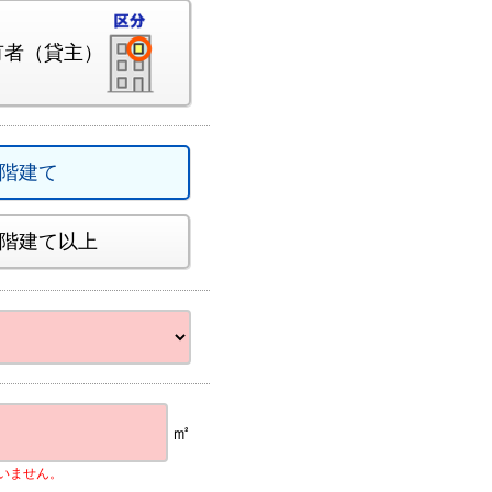
有者（貸主）
2階建て
4階建て以上
㎡
いません。