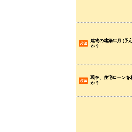
建物の建築年月 (予
か？
現在、住宅ローンを
か？