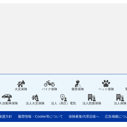
火災保険
バイク保険
傷害保険
ペット保険
人自動車保険
法人火災保険
法人（高圧）電気
法人賠責保険
法人保険
保護方針
履歴情報・Cookie等について
保険募集代理店様へ
広告掲載につ