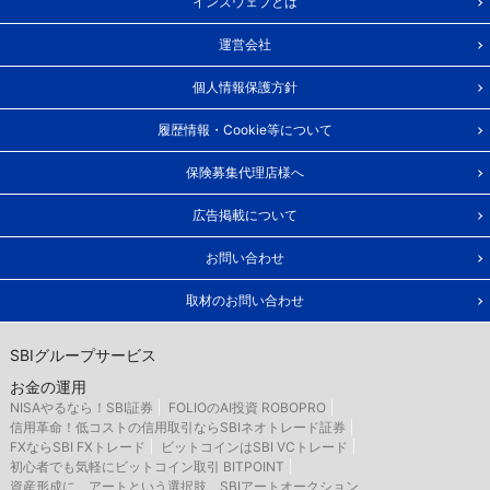
インズウェブとは
運営会社
個人情報保護方針
履歴情報・Cookie等について
保険募集代理店様へ
広告掲載について
お問い合わせ
取材のお問い合わせ
SBIグループサービス
お金の運用
NISAやるなら！SBI証券
FOLIOのAI投資 ROBOPRO
信用革命！低コストの信用取引ならSBIネオトレード証券
FXならSBI FXトレード
ビットコインはSBI VCトレード
初心者でも気軽にビットコイン取引 BITPOINT
資産形成に、アートという選択肢 SBIアートオークション