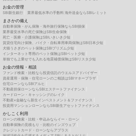
お金の管理
SBI新生銀行
業界最低水準の手数料 海外送金ならSBIレミット
まさかの備え
自動車保険・がん保険・海外旅行保険ならSBI損保
業界最安水準の死亡保険はSBI生命保険
死亡・医療・介護保険はSBIいきいき少短
賃貸住宅向け保険、バイク・自転車用車両保険はSBI日本少短
犬猫うさぎのペット保険はSBIプリズム少短
インターネット専用のペット保険はSBIペット少短
単独でも上乗せでも入れる地震補償保険はSBIリスタ少短
お金の情報・相談
ファンド検索・比較なら投資信託のウエルスアドバイザー
資産運用・保険・住宅ローンのご相談はSBIマネープラザ
住宅ローンならSBIアルヒ
不動産担保ローンならSBIエステートファイナンス
カードローン・キャッシングのレイク
不動産×金融なら新生インベストメント＆ファイナンス
投資用マンションローンならSBI新生アセットファイナンス
かしこく利用
ローンの検索・比較・申込みならイー・ローン
自動車保険の見積もり・比較のインズウェブ
クレジットカード・ローンならアプラス
地域活性化を応援するメディア SBIふるさとだより