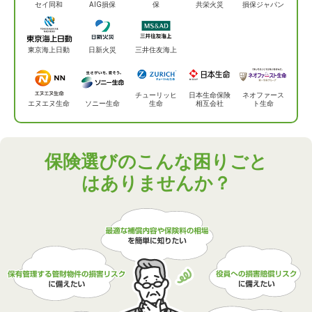
セイ同和
AIG損保
保
共栄火災
損保ジャパン
東京海上日動
日新火災
三井住友海上
チューリッヒ
日本生命保険
ネオファース
エヌエヌ生命
ソニー生命
生命
相互会社
ト生命
保険選びのこんな困りごと
はありませんか？