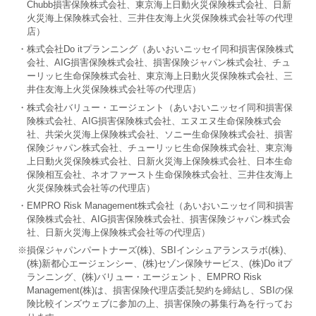
Chubb損害保険株式会社、東京海上日動火災保険株式会社、日新
火災海上保険株式会社、三井住友海上火災保険株式会社等の代理
店）
・株式会社Do itプランニング（あいおいニッセイ同和損害保険株式
会社、AIG損害保険株式会社、損害保険ジャパン株式会社、チュ
ーリッヒ生命保険株式会社、東京海上日動火災保険株式会社、三
井住友海上火災保険株式会社等の代理店）
・株式会社バリュー・エージェント（あいおいニッセイ同和損害保
険株式会社、AIG損害保険株式会社、エヌエヌ生命保険株式会
社、共栄火災海上保険株式会社、ソニー生命保険株式会社、損害
保険ジャパン株式会社、チューリッヒ生命保険株式会社、東京海
上日動火災保険株式会社、日新火災海上保険株式会社、日本生命
保険相互会社、ネオファースト生命保険株式会社、三井住友海上
火災保険株式会社等の代理店）
・EMPRO Risk Management株式会社（あいおいニッセイ同和損害
保険株式会社、AIG損害保険株式会社、損害保険ジャパン株式会
社、日新火災海上保険株式会社等の代理店）
※損保ジャパンパートナーズ(株)、SBIインシュアランスラボ(株)、
(株)新都心エージェンシー、(株)セゾン保険サービス、(株)Do itプ
ランニング、(株)バリュー・エージェント、EMPRO Risk
Management(株)は、損害保険代理店委託契約を締結し、SBIの保
険比較インズウェブに参加の上、損害保険の募集行為を行ってお