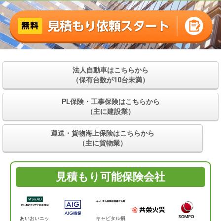
法人自動車は
こちらから
（保有台数が10台未満）
PL保険・工事保険は
こちらから
（主に建設業）
運送・貨物海上保険は
こちらから
（主に貨物業）
見積もり可能保険会社
あいおいニッ
キャピタル損