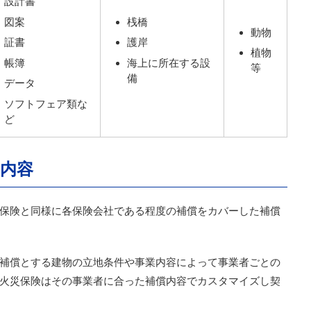
設計書
図案
桟橋
動物
証書
護岸
植物
帳簿
海上に所在する設
等
備
データ
ソフトフェア類な
ど
内容
保険と同様に各保険会社である程度の補償をカバーした補償
補償とする建物の立地条件や事業内容によって事業者ごとの
火災保険はその事業者に合った補償内容でカスタマイズし契