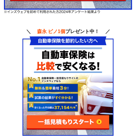
＼
森永 ピノ1個
プレゼント中！ ／