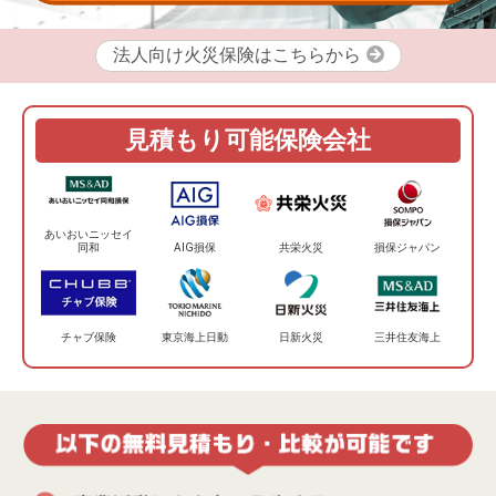
法人向け火災保険はこちらから
見積もり可能保険会社
あいおいニッセイ
同和
AIG損保
共栄火災
損保ジャパン
チャブ保険
東京海上日動
日新火災
三井住友海上