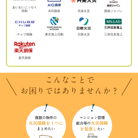
あいおいニッセイ
同和
AIG損保
共栄火災
損保ジャパン
チャブ保険
東京海上日動
日新火災
三井住友海上
楽天損保