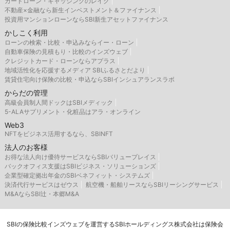
カードローン・キャッシングのレイク
不動産×金融なら新生インベストメント＆ファイナンス
投資用マンションローンならSBI新生アセットファイナンス
かしこく利用
ローンの検索・比較・申込みならイー・ローン
自動車保険の見積もり・比較のインズウェブ
クレジットカード・ローンならアプラス
地域活性化を応援するメディア SBIふるさとだより
賃貸住宅向け保険の比較・申込ならSBIインシュアランスラボ
からだの管理
高級会員制人間ドックはSBIメディック
5-ALAサプリメント・化粧品はアラ・オンライン
Web3
NFTをビジネス活用するなら、SBINFT
法人のお客様
お得な法人向け優待サービスならSBIバリュープレイス
バックオフィス支援はSBIビジネス・ソリューションズ
企業型確定拠出年金のSBIベネフィット・システムズ
決済代行サービスはゼウス
航空機・船舶リースならSBIリーシングサービス
M&AならSBI辻・本郷M&A
SBIの保険比較インズウェブを運営するSBIホールディングス株式会社は保険会