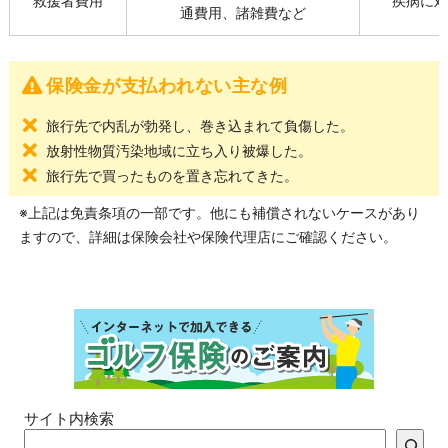
救援者費用
疾病に対
通費用、諸雑費など
保険金が支払われない主な例
旅行先で内乱が勃発し、巻き込まれて負傷した。
放射性物質汚染地域に立ち入り被爆した。
旅行先で買ったものを置き忘れてきた。
※上記は免責条項の一部です。他にも補償されないケースがあり
ますので、詳細は保険会社や保険代理店にご確認ください。
サイト内検索