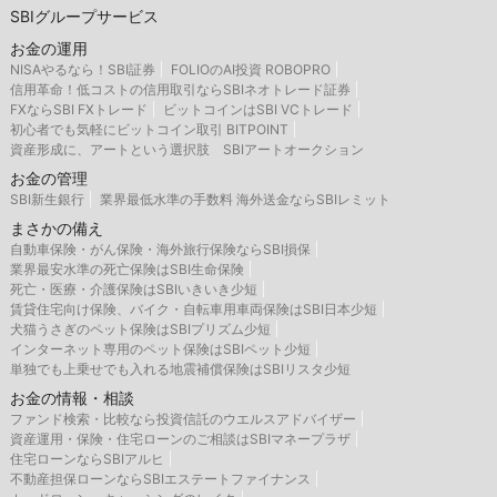
SBIグループサービス
お金の運用
NISAやるなら！SBI証券
FOLIOのAI投資 ROBOPRO
信用革命！低コストの信用取引ならSBIネオトレード証券
FXならSBI FXトレード
ビットコインはSBI VCトレード
初心者でも気軽にビットコイン取引 BITPOINT
資産形成に、アートという選択肢 SBIアートオークション
お金の管理
SBI新生銀行
業界最低水準の手数料 海外送金ならSBIレミット
まさかの備え
自動車保険・がん保険・海外旅行保険ならSBI損保
業界最安水準の死亡保険はSBI生命保険
死亡・医療・介護保険はSBIいきいき少短
賃貸住宅向け保険、バイク・自転車用車両保険はSBI日本少短
犬猫うさぎのペット保険はSBIプリズム少短
インターネット専用のペット保険はSBIペット少短
単独でも上乗せでも入れる地震補償保険はSBIリスタ少短
お金の情報・相談
ファンド検索・比較なら投資信託のウエルスアドバイザー
資産運用・保険・住宅ローンのご相談はSBIマネープラザ
住宅ローンならSBIアルヒ
不動産担保ローンならSBIエステートファイナンス