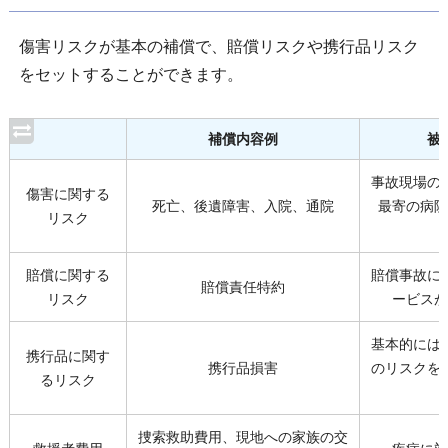
傷害リスクが基本の補償で、賠償リスクや携行品リスク
をセットすることができます。
補償内容例
被
事故現場の
傷害に関する
死亡、後遺障害、入院、通院
最寄の病院
リスク
賠償に関する
賠償事故に
賠償責任特約
リスク
ービスが
基本的には
携行品に関す
携行品損害
のリスクを
るリスク
捜索救助費用、現地への家族の交