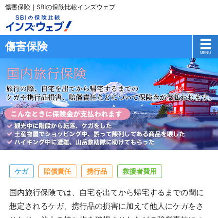
傷害保険｜SBIの保険比較インズウェブ
傷害保険
ケガ
賠償責任
携行品
救援者費用
国内旅行保険では、自宅を出てから帰宅するまでの間に
想定されるケガ、携行品の損害に加えて他人にケガをさ