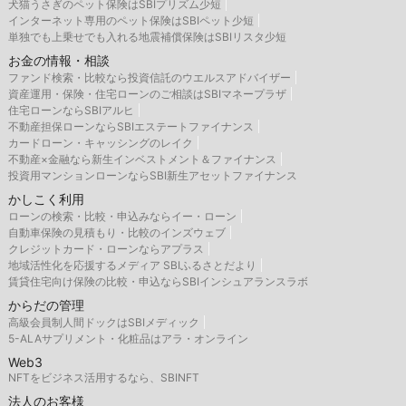
犬猫うさぎのペット保険はSBIプリズム少短
インターネット専用のペット保険はSBIペット少短
単独でも上乗せでも入れる地震補償保険はSBIリスタ少短
お金の情報・相談
ファンド検索・比較なら投資信託のウエルスアドバイザー
資産運用・保険・住宅ローンのご相談はSBIマネープラザ
住宅ローンならSBIアルヒ
不動産担保ローンならSBIエステートファイナンス
カードローン・キャッシングのレイク
不動産×金融なら新生インベストメント＆ファイナンス
投資用マンションローンならSBI新生アセットファイナンス
かしこく利用
ローンの検索・比較・申込みならイー・ローン
自動車保険の見積もり・比較のインズウェブ
クレジットカード・ローンならアプラス
地域活性化を応援するメディア SBIふるさとだより
賃貸住宅向け保険の比較・申込ならSBIインシュアランスラボ
からだの管理
高級会員制人間ドックはSBIメディック
5-ALAサプリメント・化粧品はアラ・オンライン
Web3
NFTをビジネス活用するなら、SBINFT
法人のお客様