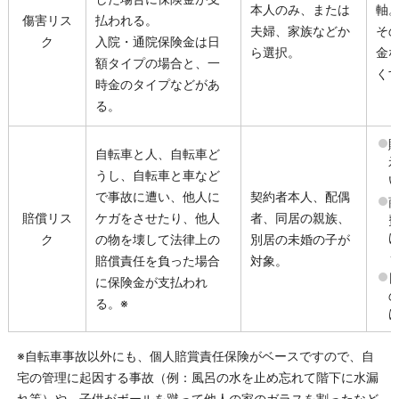
本人のみ、または
軸
傷害リス
払われる。
夫婦、家族などか
そ
ク
入院・通院保険金は日
ら選択。
金
額タイプの場合と、一
く
時金のタイプなどがあ
る。
自転車と人、自転車ど
うし、自転車と車など
で事故に遭い、他人に
契約者本人、配偶
賠償リス
ケガをさせたり、他人
者、同居の親族、
ク
の物を壊して法律上の
別居の未婚の子が
賠償責任を負った場合
対象。
に保険金が支払われ
る。※
※自転車事故以外にも、個人賠賞責任保険がベースですので、自
宅の管理に起因する事故（例：風呂の水を止め忘れて階下に水漏
れ等）や、子供がボールを蹴って他人の家のガラスを割ったなど