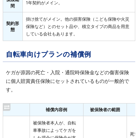
1年契約がメイン。
間
掛け捨てがメイン。他の損害保険（こども保険や火災
契約形
保険など）とのセット品や、積立タイプの商品を用意
態
している会社もあります。
自転車向けプランの補償例
ケガが原因の死亡・入院・通院時保険金などの傷害保険
に個人賠賞責任保険にセットされているものが一般的で
す。
補償内容例
被保険者の範囲
被保険者本人が、自転
車事故によってケガを
死
した場合に保険金が支