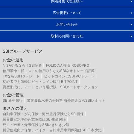
保険募集代理店様へ
広告掲載について
お問い合わせ
取材のお問い合わせ
SBIグループサービス
お金の運用
NISAやるなら！SBI証券
FOLIOのAI投資 ROBOPRO
信用革命！低コストの信用取引ならSBIネオトレード証券
FXならSBI FXトレード
ビットコインはSBI VCトレード
初心者でも気軽にビットコイン取引 BITPOINT
資産形成に、アートという選択肢 SBIアートオークション
お金の管理
SBI新生銀行
業界最低水準の手数料 海外送金ならSBIレミット
まさかの備え
自動車保険・がん保険・海外旅行保険ならSBI損保
業界最安水準の死亡保険はSBI生命保険
死亡・医療・介護保険はSBIいきいき少短
賃貸住宅向け保険、バイク・自転車用車両保険はSBI日本少短