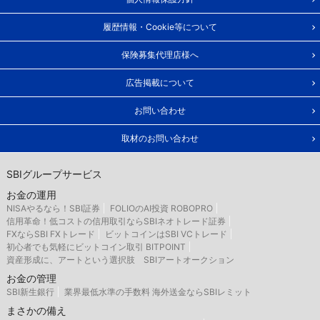
履歴情報・Cookie等について
保険募集代理店様へ
広告掲載について
お問い合わせ
取材のお問い合わせ
SBIグループサービス
お金の運用
NISAやるなら！SBI証券
FOLIOのAI投資 ROBOPRO
信用革命！低コストの信用取引ならSBIネオトレード証券
FXならSBI FXトレード
ビットコインはSBI VCトレード
初心者でも気軽にビットコイン取引 BITPOINT
資産形成に、アートという選択肢 SBIアートオークション
お金の管理
SBI新生銀行
業界最低水準の手数料 海外送金ならSBIレミット
まさかの備え