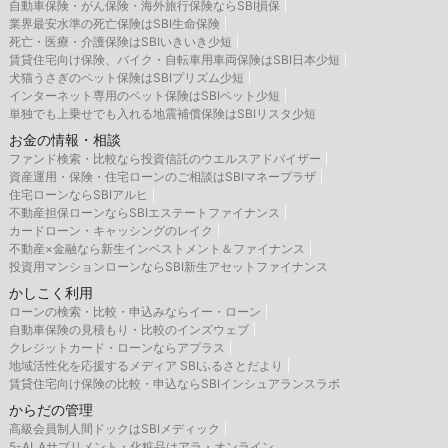
自動車保険・がん保険・海外旅行保険ならSBI損保
業界最安水準の死亡保険はSBI生命保険
死亡・医療・介護保険はSBIいきいき少短
賃貸住宅向け保険、バイク・自転車用車両保険はSBI日本少短
犬猫うさぎのペット保険はSBIプリズム少短
インターネット専用のペット保険はSBIペット少短
単独でも上乗せでも入れる地震補償保険はSBIリスタ少短
お金の情報・相談
ファンド検索・比較なら投資信託のウエルスアドバイザー
資産運用・保険・住宅ローンのご相談はSBIマネープラザ
住宅ローンならSBIアルヒ
不動産担保ローンならSBIエステートファイナンス
カードローン・キャッシングのレイク
不動産×金融なら新生インベストメント＆ファイナンス
投資用マンションローンならSBI新生アセットファイナンス
かしこく利用
ローンの検索・比較・申込みならイー・ローン
自動車保険の見積もり・比較のインズウェブ
クレジットカード・ローンならアプラス
地域活性化を応援するメディア SBIふるさとだより
賃貸住宅向け保険の比較・申込ならSBIインシュアランスラボ
からだの管理
高級会員制人間ドックはSBIメディック
5-ALAサプリメント・化粧品はアラ・オンライン