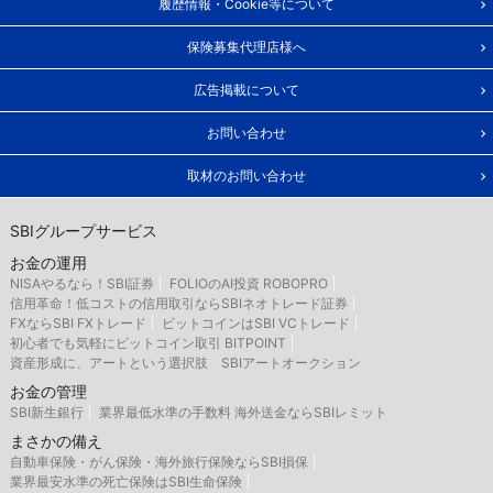
履歴情報・Cookie等について
保険募集代理店様へ
広告掲載について
お問い合わせ
取材のお問い合わせ
SBIグループサービス
お金の運用
NISAやるなら！SBI証券
FOLIOのAI投資 ROBOPRO
信用革命！低コストの信用取引ならSBIネオトレード証券
FXならSBI FXトレード
ビットコインはSBI VCトレード
初心者でも気軽にビットコイン取引 BITPOINT
資産形成に、アートという選択肢 SBIアートオークション
お金の管理
SBI新生銀行
業界最低水準の手数料 海外送金ならSBIレミット
まさかの備え
自動車保険・がん保険・海外旅行保険ならSBI損保
業界最安水準の死亡保険はSBI生命保険