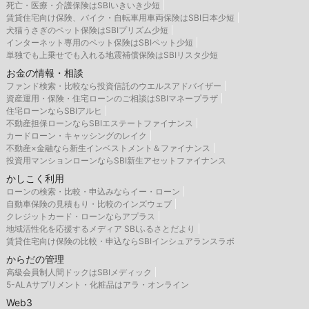
死亡・医療・介護保険はSBIいきいき少短
賃貸住宅向け保険、バイク・自転車用車両保険はSBI日本少短
犬猫うさぎのペット保険はSBIプリズム少短
インターネット専用のペット保険はSBIペット少短
単独でも上乗せでも入れる地震補償保険はSBIリスタ少短
お金の情報・相談
ファンド検索・比較なら投資信託のウエルスアドバイザー
資産運用・保険・住宅ローンのご相談はSBIマネープラザ
住宅ローンならSBIアルヒ
不動産担保ローンならSBIエステートファイナンス
カードローン・キャッシングのレイク
不動産×金融なら新生インベストメント＆ファイナンス
投資用マンションローンならSBI新生アセットファイナンス
かしこく利用
ローンの検索・比較・申込みならイー・ローン
自動車保険の見積もり・比較のインズウェブ
クレジットカード・ローンならアプラス
地域活性化を応援するメディア SBIふるさとだより
賃貸住宅向け保険の比較・申込ならSBIインシュアランスラボ
からだの管理
高級会員制人間ドックはSBIメディック
5-ALAサプリメント・化粧品はアラ・オンライン
Web3