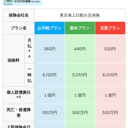
保険会社名
東京海上日動火災保険
プラン名
お手軽プラン
基本プラン
充実プラン
月
払
360円
440円
520円
※
4
保険料
一
時
4,120円
5,010円
6,010円
払
個人賠償責任
１億円
１億円
１億円
※5
死亡・後遺障
100万円
300万円
500万円
害
入院保険金日