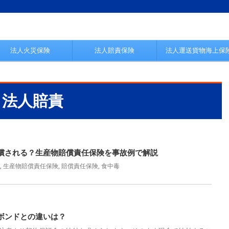
法人火災保険
法人賠責保険
法人運送貨物海上保
法人賠責
償される？生産物賠償責任保険を事故例で解説
,
生産物賠償責任保険
,
賠償責任保険
,
食中毒
ボンドとの違いは？