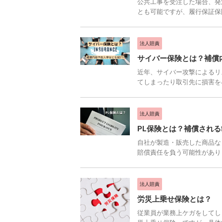
公共工事を受注した場合、発
とも可能ですが、履行保証保険
法人賠責
サイバー保険とは？補償
近年、サイバー攻撃によるリ
てしまったり取引先に損害を与
法人賠責
PL保険とは？補償され
自社が製造・販売した商品な
賠償責任を負う可能性がありま
法人賠責
労災上乗せ保険とは？
従業員が業務上ケガをしてし