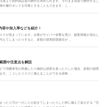
注者より契約保証金の納付を求められます。そのまま現金で納付するこ
や履行ボンドを代替とすることもできます。こ ...
内容や加入率などを紹介！
スクが高まっています。企業がサイバー攻撃を受け、顧客情報が流出し
えてしまったりすると、多額の損害賠償責任が ...
る範囲や注意点を解説
どで消費者等が死傷したり物的な損害を負ったりした場合、多額の損害
す。こうしたリスクに備えることができる保険 ...
まったり万が一のことが起きてしまったりした時に備えて加入する『労