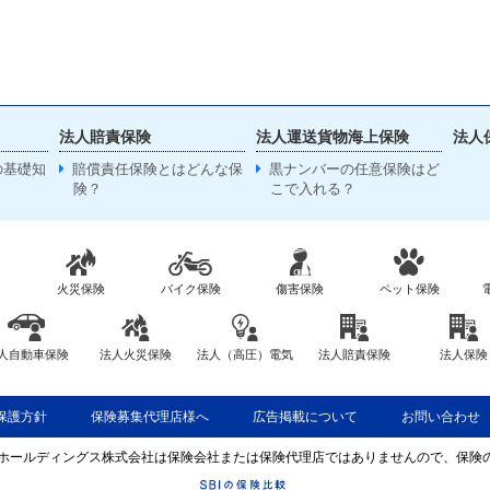
法人賠責保険
法人運送貨物海上保険
法人
の基礎知
賠償責任保険とはどんな保
黒ナンバーの任意保険はど
険？
こで入れる？
火災保険
バイク保険
傷害保険
ペット保険
人自動車保険
法人火災保険
法人（高圧）電気
法人賠責保険
法人保険
保護方針
保険募集代理店様へ
広告掲載について
お問い合わせ
BIホールディングス株式会社は保険会社または保険代理店ではありませんので、保