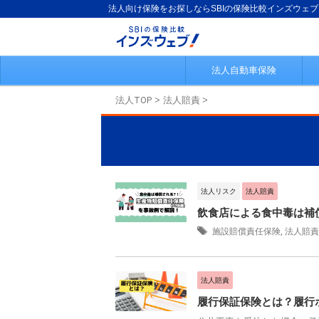
法人向け保険をお探しならSBIの保険比較インズウェブ
法人自動車保険
法人TOP
>
法人賠責
>
法人リスク
法人賠責
飲食店による食中毒は補
施設賠償責任保険
,
法人賠責
法人賠責
履行保証保険とは？履行