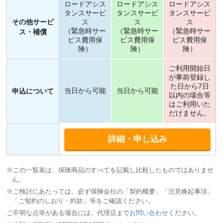
ロードアシス
ロードアシス
ロードアシス
タンスサービ
タンスサービ
タンスサービ
その他サービ
ス
ス
ス
（緊急時サー
（緊急時サー
（緊急時サー
ス・補償
ビス費用保
ビス費用保
ビス費用保
険）
険）
険）
ご利用開始日
が事前登録し
た日から7日
当日から可能
当日から可能
申込について
以内の場合等
はご利用いた
だけません。
詳細・申し込み
※この一覧表は、保険商品のすべてを記載し比較したものではありませ
ん。
※ご検討にあたっては、必ず保険会社の「契約概要」「注意喚起事項」
「ご契約のしおり・約款」等をご確認ください。
ご不明な点等がある場合には、代理店まで
お問い合わせ
ください。