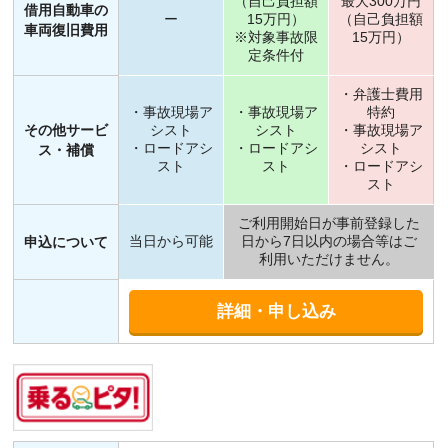
（自己負担額
最大300万円
借用自動車の
ー
15万円）
（自己負担額
車両復旧費用
※対象事故限
15万円）
定条件付
・弁護士費用
・事故現場ア
・事故現場ア
特約
その他サービ
シスト
シスト
・事故現場ア
・ロードアシ
・ロードアシ
シスト
ス・補償
スト
スト
・ロードアシ
スト
ご利用開始日が事前登録した
当日から可能
日から7日以内の場合等はご
申込について
利用いただけません。
詳細・申し込み