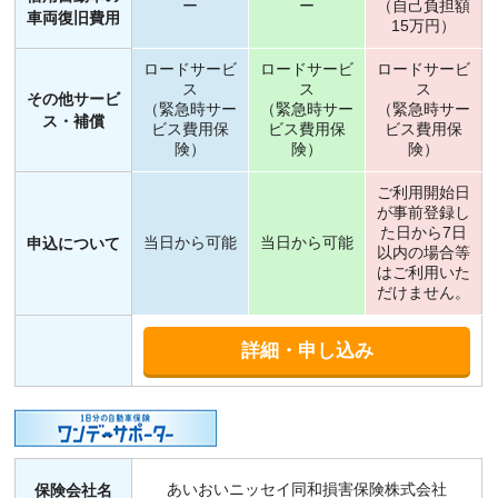
ー
ー
（自己負担額
車両復旧費用
15万円）
ロードサービ
ロードサービ
ロードサービ
ス
ス
ス
その他サービ
（緊急時サー
（緊急時サー
（緊急時サー
ス・補償
ビス費用保
ビス費用保
ビス費用保
険）
険）
険）
ご利用開始日
が事前登録し
た日から7日
当日から可能
当日から可能
申込について
以内の場合等
はご利用いた
だけません。
詳細・申し込み
あいおいニッセイ同和損害保険株式会社
保険会社名