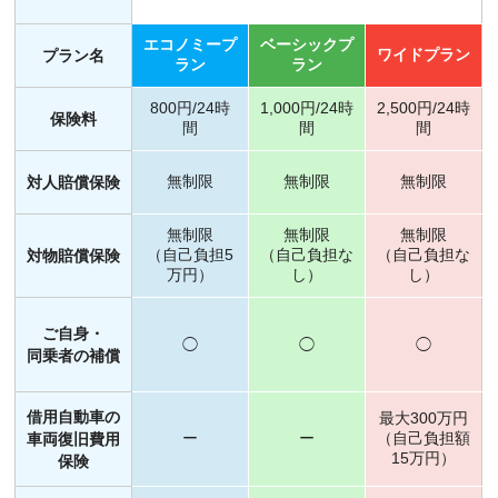
エコノミープ
ベーシックプ
ワイドプラン
プラン名
ラン
ラン
800円/24時
1,000円/24時
2,500円/24時
保険料
間
間
間
無制限
無制限
無制限
対人賠償保険
無制限
無制限
無制限
（自己負担5
（自己負担な
（自己負担な
対物賠償保険
万円）
し）
し）
ご自身・
◯
◯
◯
同乗者の補償
借用自動車の
最大300万円
ー
ー
（自己負担額
車両復旧費用
15万円）
保険