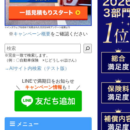
※
キャンペーン概要
をご確認ください
検索
※完全一致で検索します。
（例：〇自動車保険 ×じどうしゃほけん）
→AIサイト内検索（テスト版）
LINEで満期日をお知らせ
＼
キャンペーン情報
も！ ／
メニュー