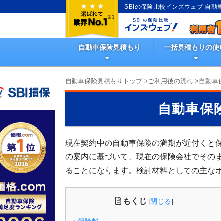
SBIの保険比較インズウェブ 自
自動車保険見積もり
一括見積もりの使
自動車保険見積もりトップ
>
ご利用後の流れ
>
自動車
自動車保
現在契約中の自動車保険の満期が近付くと
の案内に基づいて、現在の保険会社でその
ることになります。検討材料としての主な
もくじ
[
閉じる
]