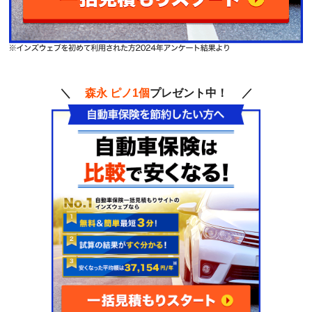
＼
森永 ピノ1個
プレゼント中！ ／