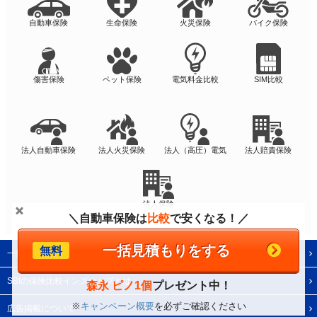
自動車保険
生命保険
火災保険
バイク保険
傷害保険
ペット保険
電気料金比較
SIM比較
法人自動車保険
法人火災保険
法人（高圧）電気
法人賠責保険
法人保険
＼自動車保険は
比較
で安くなる！／
一括見積もりをする
無料
一括見積もりの使い方
SBIの保険比較インズウェブとは
森永 ピノ1個
プレゼント中！
※
キャンペーン概要
を必ずご確認ください
広告掲載について