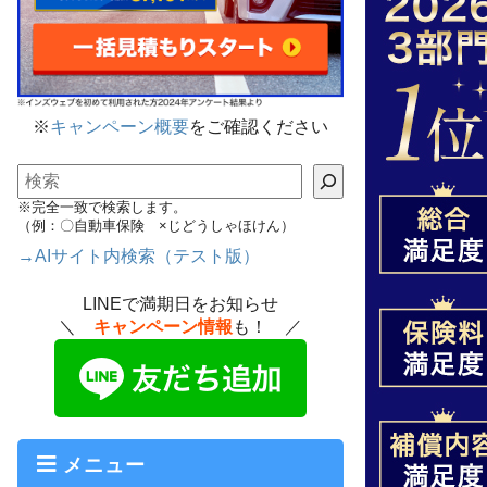
※
キャンペーン概要
をご確認ください
検索
※完全一致で検索します。
（例：〇自動車保険 ×じどうしゃほけん）
→AIサイト内検索（テスト版）
LINEで満期日をお知らせ
＼
キャンペーン情報
も！ ／
メニュー