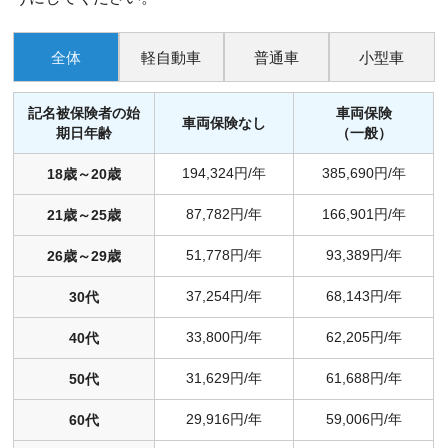
全体
軽自動車
普通車
小型車
記名被保険者の始
車両保険
車両保険なし
期日年齢
（一般）
194,324円/年
385,690円/年
18歳～20歳
87,782円/年
166,901円/年
21歳～25歳
51,778円/年
93,389円/年
26歳～29歳
37,254円/年
68,143円/年
30代
33,800円/年
62,205円/年
40代
31,629円/年
61,688円/年
50代
29,916円/年
59,006円/年
60代