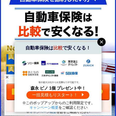
自動車保険は
比較
で安くなる！
＼自動車保険は
比較
で安くなる！／
森永 ピノ 1個 プレゼント中！
一括見積もりをする
無料
一括見積もりスタート！
※このポップアップからのご利用限定です。
森永 ピノ1個
プレゼント中！
キャンペーン概要
をご確認ください
※
キャンペーン概要
を必ずご確認ください