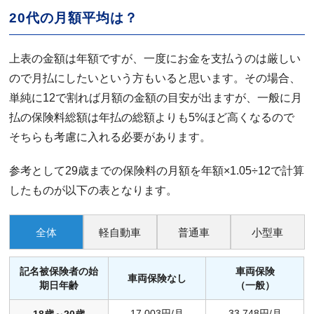
20代の月額平均は？
上表の金額は年額ですが、一度にお金を支払うのは厳しい
ので月払にしたいという方もいると思います。その場合、
単純に12で割れば月額の金額の目安が出ますが、一般に月
払の保険料総額は年払の総額よりも5%ほど高くなるので
そちらも考慮に入れる必要があります。
参考として29歳までの保険料の月額を年額×1.05÷12で計算
したものが以下の表となります。
全体
軽自動車
普通車
小型車
記名被保険者の始
車両保険
車両保険なし
期日年齢
（一般）
17,003円/月
33,748円/月
18歳～20歳