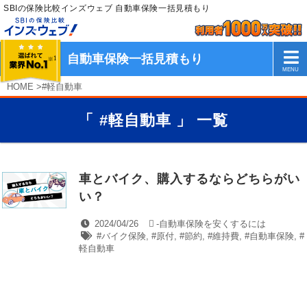
SBIの保険比較インズウェブ 自動車保険一括見積もり
自動車保険一括見積もり
HOME
>
#軽自動車
「 #軽自動車 」 一覧
車とバイク、購入するならどちらがい
い？
2024/04/26
-
自動車保険を安くするには
#バイク保険
,
#原付
,
#節約
,
#維持費
,
#自動車保険
,
#
軽自動車