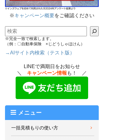
※
キャンペーン概要
をご確認ください
検索
※完全一致で検索します。
（例：〇自動車保険 ×じどうしゃほけん）
→AIサイト内検索（テスト版）
LINEで満期日をお知らせ
＼
キャンペーン情報
も！ ／
メニュー
一括見積もりの使い方