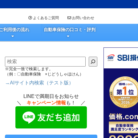
よくあるご質問
お問い合わせ
ご利用後の流れ
自動車保険の口コミ・評判
検索
※完全一致で検索します。
（例：〇自動車保険 ×じどうしゃほけん）
→AIサイト内検索（テスト版）
LINEで満期日をお知らせ
＼
キャンペーン情報
も！ ／