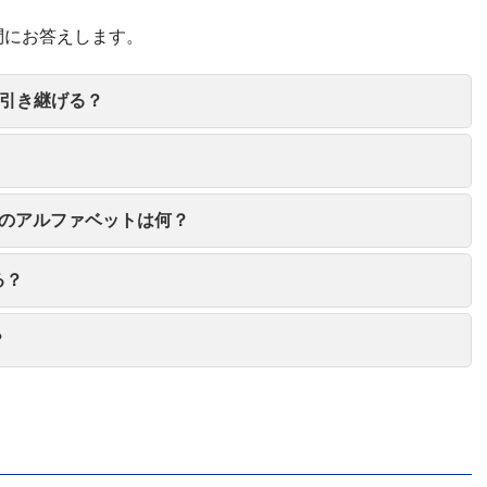
問にお答えします。
は引き継げる？
」のアルファベットは何？
る？
？