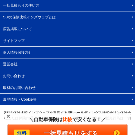
一括見積もりの使い方
SBIの保険比較インズウェブとは
広告掲載について
サイトマップ
個人情報保護方針
運営会社
お問い合わせ
取材のお問い合わせ
履歴情報・Cookie等
SBIの保険比較インズウェブを運営するSBIホールディングス株式会社は保険会
社または保険代理店ではありませんので、保険の媒介・募集・販売行為は一切
＼自動車保険は
比較
で安くなる！／
行いません。
一括見積もりをする
無料