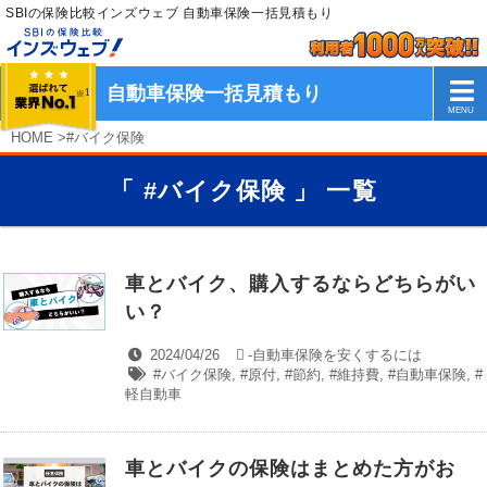
SBIの保険比較インズウェブ 自動車保険一括見積もり
自動車保険一括見積もり
HOME
>
#バイク保険
「 #バイク保険 」 一覧
車とバイク、購入するならどちらがい
い？
2024/04/26
-
自動車保険を安くするには
#バイク保険
,
#原付
,
#節約
,
#維持費
,
#自動車保険
,
#
軽自動車
車とバイクの保険はまとめた方がお