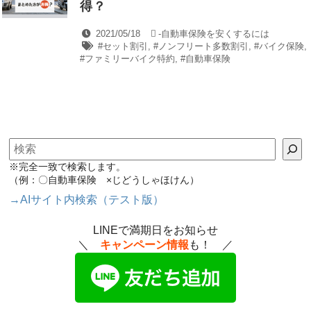
得？
2021/05/18
-
自動車保険を安くするには
#セット割引
,
#ノンフリート多数割引
,
#バイク保険
,
#ファミリーバイク特約
,
#自動車保険
検索
※完全一致で検索します。
（例：〇自動車保険 ×じどうしゃほけん）
→AIサイト内検索（テスト版）
LINEで満期日をお知らせ
＼
キャンペーン情報
も！ ／