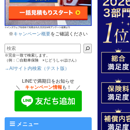
※
キャンペーン概要
をご確認ください
検索
※完全一致で検索します。
（例：〇自動車保険 ×じどうしゃほけん）
→AIサイト内検索（テスト版）
LINEで満期日をお知らせ
＼
キャンペーン情報
も！ ／
メニュー