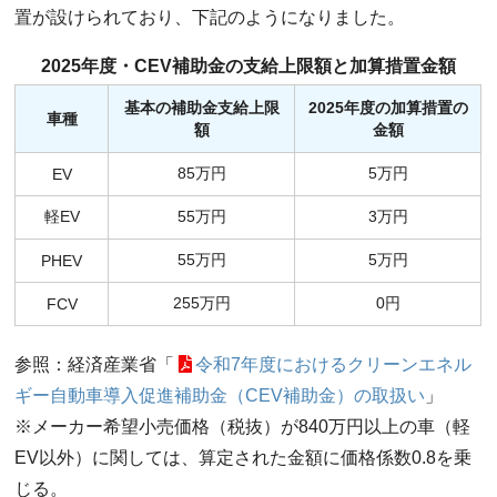
置が設けられており、下記のようになりました。
2025年度・CEV補助金の支給上限額と加算措置金額
基本の補助金支給上限
2025年度の加算措置の
車種
額
金額
85万円
5万円
EV
軽EV
55万円
3万円
55万円
5万円
PHEV
255万円
0円
FCV
参照：経済産業省「
令和7年度におけるクリーンエネル
ギー⾃動⾞導⼊促進補助⾦（CEV補助⾦）の取扱い
」
※メーカー希望小売価格（税抜）が840万円以上の車（軽
EV以外）に関しては、算定された金額に価格係数0.8を乗
じる。