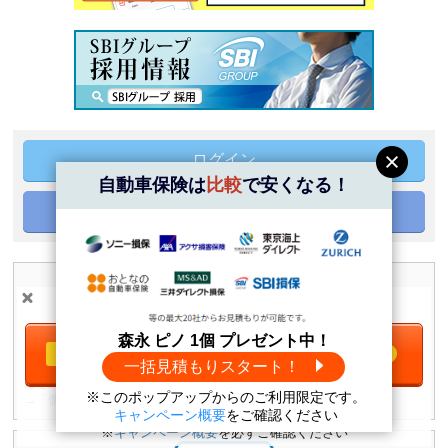
ログイン
自動車保険は
比較
で安くなる！
登録情報の修正・削除
＼自動車保険は
比較
で安くなる！／
森永 ピノ 1個 プレゼント中！
一括見積もりをする
無料
一括見積もりスタート！
当社は個人情報の取扱いを適切に行う企業としてプライバシーマークの使
用を認められた認定事業者です。
※このポップアップからのご利用限定です。
→「個人情報保護方針」
森永 ピノ1個
プレゼント中！
キャンペーン概要
をご確認ください
※
キャンペーン概要
を必ずご確認ください