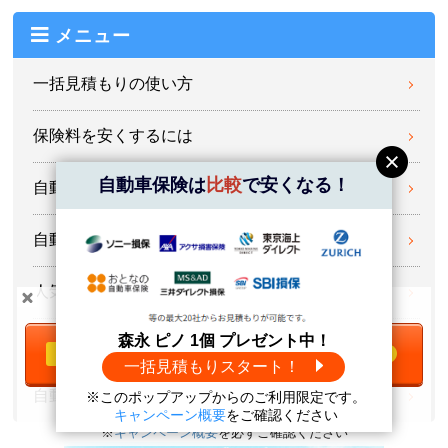
メニュー
一括見積もりの使い方
保険料を安くするには
自動車保険は
比較
で安くなる！
自動車保険の基礎知識
自動車保険の口コミ・評判
人気車種の保険料相場
＼自動車保険は
比較
で安くなる！／
森永 ピノ 1個 プレゼント中！
保険会社情報
一括見積もりをする
無料
一括見積もりスタート！
自動車保険ランキング
※このポップアップからのご利用限定です。
森永 ピノ1個
プレゼント中！
キャンペーン概要
をご確認ください
※
キャンペーン概要
を必ずご確認ください