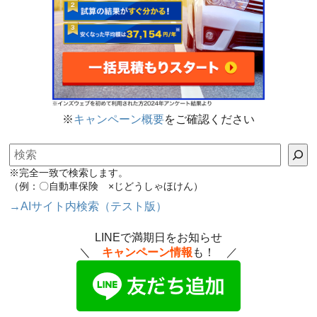
※
キャンペーン概要
をご確認ください
検索
※完全一致で検索します。
（例：〇自動車保険 ×じどうしゃほけん）
→AIサイト内検索（テスト版）
LINEで満期日をお知らせ
＼
キャンペーン情報
も！ ／