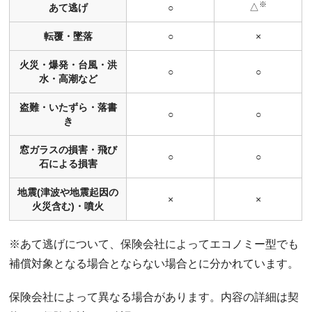
※
△
あて逃げ
○
転覆・墜落
○
×
火災・爆発・台風・洪
○
○
水・高潮など
盗難・いたずら・落書
○
○
き
窓ガラスの損害・飛び
○
○
石による損害
地震(津波や地震起因の
×
×
火災含む)・噴火
※あて逃げについて、保険会社によってエコノミー型でも
補償対象となる場合とならない場合とに分かれています。
保険会社によって異なる場合があります。内容の詳細は契