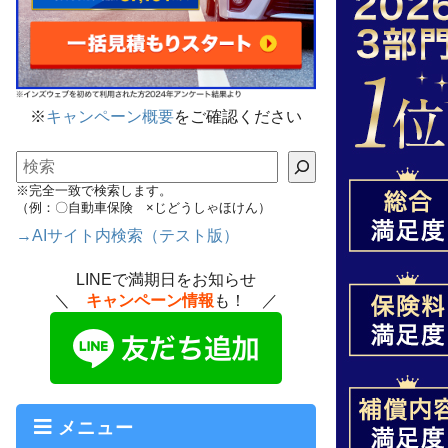
※
キャンペーン概要
をご確認ください
検索
※完全一致で検索します。
（例：〇自動車保険 ×じどうしゃほけん）
→AIサイト内検索（テスト版）
LINEで満期日をお知らせ
＼
キャンペーン情報
も！ ／
メニュー