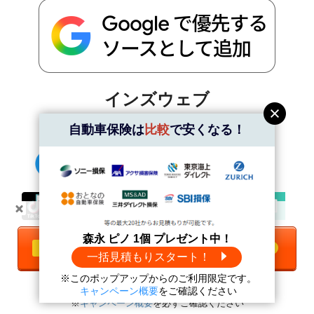
インズウェブ
SNS公式アカウント
自動車保険は
比較
で安くなる！
＼自動車保険は
比較
で安くなる！／
森永 ピノ 1個 プレゼント中！
＼インズウェブのお得情報を発信！／
一括見積もりをする
無料
一括見積もりスタート！
※このポップアップからのご利用限定です。
森永 ピノ1個
プレゼント中！
キャンペーン概要
をご確認ください
※
キャンペーン概要
を必ずご確認ください