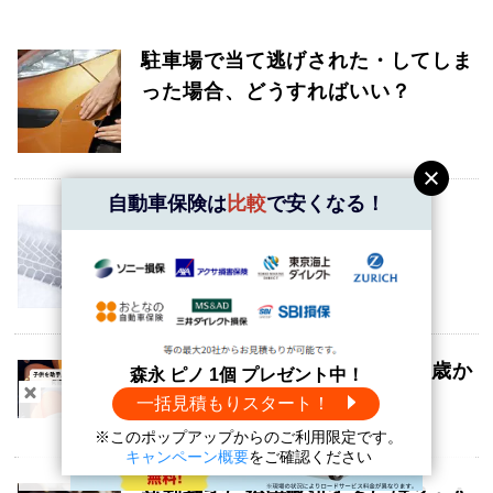
駐車場で当て逃げされた・してしま
った場合、どうすればいい？
自動車保険は
比較
で安くなる！
雪道で事故にあわないためには
子供を助手席に座らせるのは何歳か
森永 ピノ 1個 プレゼント中！
らOK？理由と注意点を解説
一括見積もりスタート！
※このポップアップからのご利用限定です。
キャンペーン概要
をご確認ください