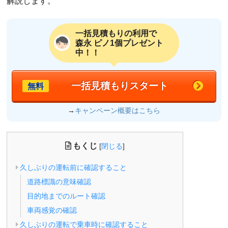
解説します。
一括見積もりの利用で
森永 ピノ1個プレゼント
中！！
一括見積もりスタート
無料
→
キャンペーン概要はこちら
もくじ
[
閉じる
]
久しぶりの運転前に確認すること
道路標識の意味確認
目的地までのルート確認
車両感覚の確認
久しぶりの運転で乗車時に確認すること