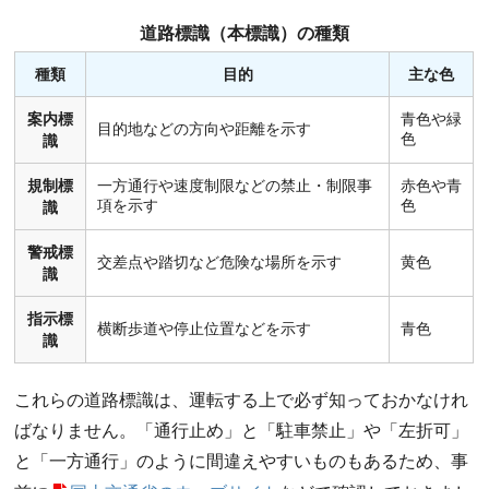
道路標識（本標識）の種類
種類
目的
主な色
案内標
青色や緑
目的地などの方向や距離を示す
色
識
規制標
一方通行や速度制限などの禁止・制限事
赤色や青
項を示す
色
識
警戒標
交差点や踏切など危険な場所を示す
黄色
識
指示標
横断歩道や停止位置などを示す
青色
識
これらの道路標識は、運転する上で必ず知っておかなけれ
ばなりません。「通行止め」と「駐車禁止」や「左折可」
と「一方通行」のように間違えやすいものもあるため、事