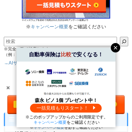
※
キャンペーン概要
をご確認ください
検索
※完全一致で検索します。
自動車保険は
比較
で安くなる！
（例：〇自動車保険 ×じどうしゃほけん）
→AIサイト内検索（テスト版）
LINEで満期日をお知らせ
＼
キャンペーン情報
も！ ／
＼自動車保険は
比較
で安くなる！／
森永 ピノ 1個 プレゼント中！
一括見積もりをする
無料
一括見積もりスタート！
※このポップアップからのご利用限定です。
森永 ピノ1個
プレゼント中！
メニュー
キャンペーン概要
をご確認ください
※
キャンペーン概要
を必ずご確認ください