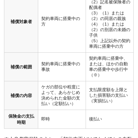
（2）記名被保険者の
配偶者
（3）（1）または
契約車両に搭乗中の
（2）の同居の親族
補償対象者
方
（4）（1）または
（2）の別居の未婚の
子供
（5）上記以外の契約
車両に搭乗中の方
契約車両に搭乗中、
契約車両に搭乗中の
または、ほかの自動
補償の範囲
事故
車の搭乗中や歩行中
（※）
ケガの部位や程度に
支払限度額を上限と
よって、あらかじめ
した損害額の支払い
補償の内容
決められた金額の支
（実損払い）
払い（定額払い）
保険金の支払
即時
後払い
時期