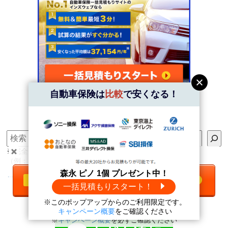
自動車保険は
比較
で安くなる！
※
キャンペーン概要
をご確認ください
検索
※完全一致で検索します。
＼自動車保険は
比較
で安くなる！／
（例：〇自動車保険 ×じどうしゃほけん）
森永 ピノ 1個 プレゼント中！
→AIサイト内検索（テスト版）
一括見積もりをする
無料
一括見積もりスタート！
LINEで満期日をお知らせ
※このポップアップからのご利用限定です。
森永 ピノ1個
プレゼント中！
＼
キャンペーン情報
も！ ／
キャンペーン概要
をご確認ください
※
キャンペーン概要
を必ずご確認ください