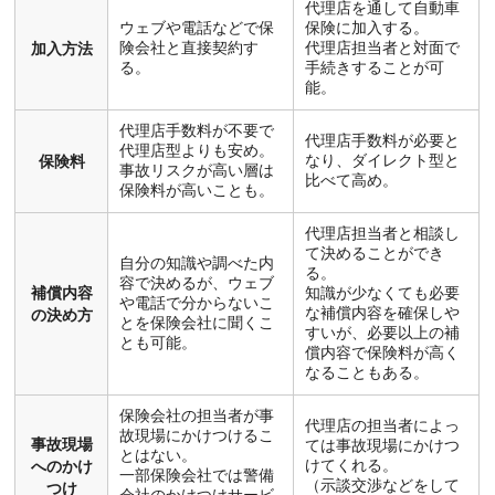
代理店を通して自動車
ウェブや電話などで保
保険に加入する。
険会社と直接契約す
代理店担当者と対面で
加入方法
る。
手続きすることが可
能。
代理店手数料が不要で
代理店手数料が必要と
代理店型よりも安め。
なり、ダイレクト型と
保険料
事故リスクが高い層は
比べて高め。
保険料が高いことも。
代理店担当者と相談し
て決めることができ
自分の知識や調べた内
る。
容で決めるが、ウェブ
補償内容
知識が少なくても必要
や電話で分からないこ
な補償内容を確保しや
の決め方
とを保険会社に聞くこ
すいが、必要以上の補
とも可能。
償内容で保険料が高く
なることもある。
保険会社の担当者が事
代理店の担当者によっ
故現場にかけつけるこ
事故現場
ては事故現場にかけつ
とはない。
けてくれる。
へのかけ
一部保険会社では警備
（示談交渉などをして
つけ
会社のかけつけサービ