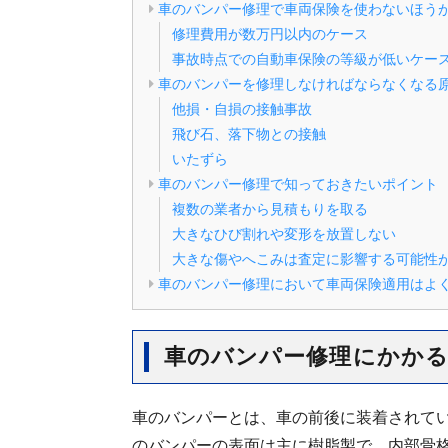
車のバンパー修理で車両保険を使わないほう
修理費用が数万円以内のケース
事故時点での自動車保険の等級が低いケー
車のバンパーを修理しなければならなくなる
他損・自損の接触事故
飛び石、落下物との接触
いたずら
車のバンパー修理で知っておきたいポイント
複数の業者から見積もりを取る
大きなひび割れや変形を放置しない
大きな傷やへこみは査定に影響する可能性
車のバンパー修理において車両保険適用はよ
車のバンパー修理にかかる
車のバンパーとは、車の前後に装着されて
のバンパーの表面は主に樹脂製で、内部骨