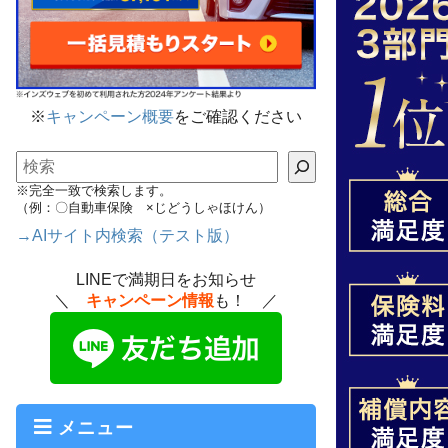
※
キャンペーン概要
をご確認ください
検索
※完全一致で検索します。
（例：〇自動車保険 ×じどうしゃほけん）
→AIサイト内検索（テスト版）
LINEで満期日をお知らせ
＼
キャンペーン情報
も！ ／
メニュー