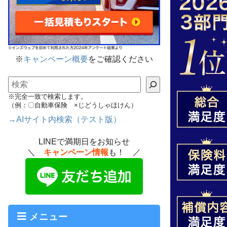
※
キャンペーン概要
をご確認ください
検索
※完全一致で検索します。
（例：〇自動車保険 ×じどうしゃほけん）
→AIサイト内検索（テスト版）
LINEで満期日をお知らせ
＼
キャンペーン情報
も！ ／
メニュー