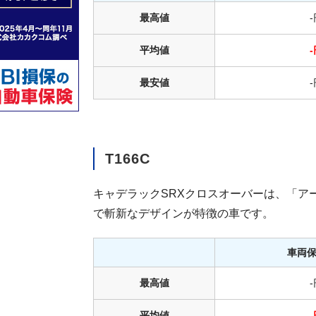
最高値
平均値
最安値
T166C
キャデラックSRXクロスオーバーは、「ア
で斬新なデザインが特徴の車です。
車両
最高値
平均値