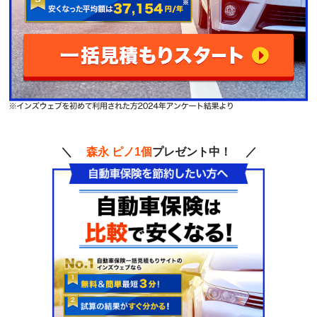
＼
森永 ピノ1個
プレゼント中！ ／