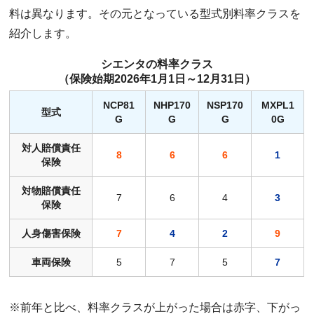
料は異なります。その元となっている型式別料率クラスを
紹介します。
シエンタの料率クラス
（保険始期2026年1月1日～12月31日）
NCP81
NHP170
NSP170
MXPL1
型式
G
G
G
0G
対人賠償責任
8
6
6
1
保険
対物賠償責任
7
6
4
3
保険
人身傷害保険
7
4
2
9
車両保険
5
7
5
7
※前年と比べ、料率クラスが上がった場合は赤字、下がっ