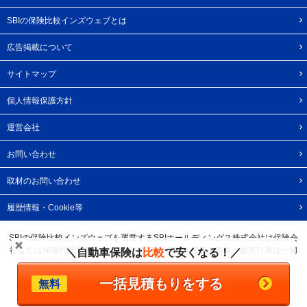
SBIの保険比較インズウェブとは
広告掲載について
サイトマップ
個人情報保護方針
運営会社
お問い合わせ
取材のお問い合わせ
履歴情報・Cookie等
SBIの保険比較インズウェブを運営するSBIホールディングス株式会社は保険会
社または保険代理店ではありませんので、保険の媒介・募集・販売行為は一切
＼自動車保険は
比較
で安くなる！／
行いません。
一括見積もりをする
無料