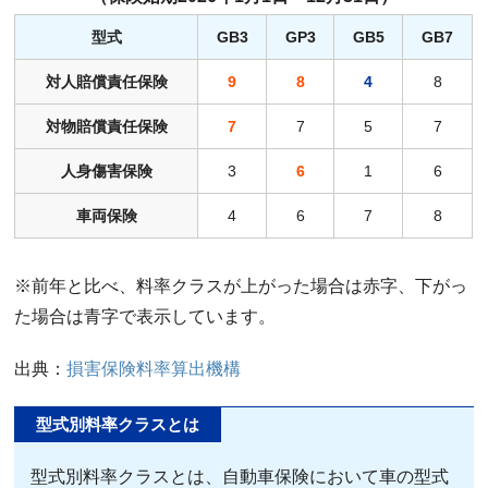
型式
GB3
GP3
GB5
GB7
対人賠償責任保険
9
8
4
8
対物賠償責任保険
7
7
5
7
人身傷害保険
3
6
1
6
車両保険
4
6
7
8
※前年と比べ、料率クラスが上がった場合は赤字、下がっ
た場合は青字で表示しています。
出典：
損害保険料率算出機構
型式別料率クラスとは
型式別料率クラスとは、自動車保険において車の型式