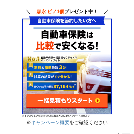
＼
森永 ピノ1個
プレゼント中！ ／
※
キャンペーン概要
をご確認ください