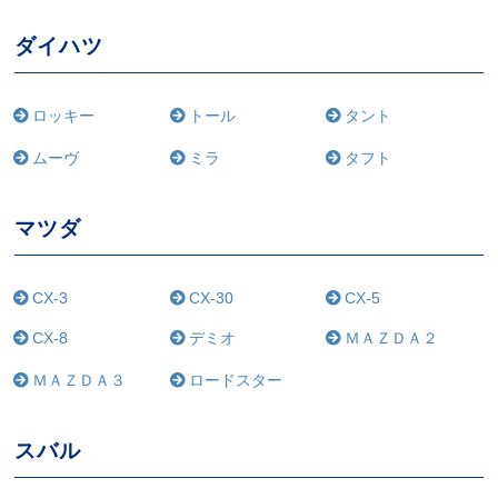
ダイハツ
ロッキー
トール
タント
ムーヴ
ミラ
タフト
マツダ
CX-3
CX-30
CX-5
CX-8
デミオ
ＭＡＺＤＡ２
ＭＡＺＤＡ３
ロードスター
スバル