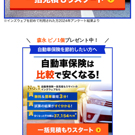
＼
森永 ピノ1個
プレゼント中！ ／