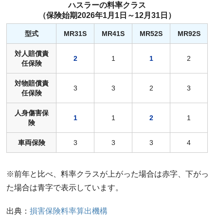
ハスラーの料率クラス
（保険始期2026年1月1日～12月31日）
型式
MR31S
MR41S
MR52S
MR92S
対人賠償責
2
1
1
2
任保険
対物賠償責
3
3
2
3
任保険
人身傷害保
1
1
2
1
険
車両保険
3
3
3
4
※前年と比べ、料率クラスが上がった場合は赤字、下がっ
た場合は青字で表示しています。
出典：
損害保険料率算出機構