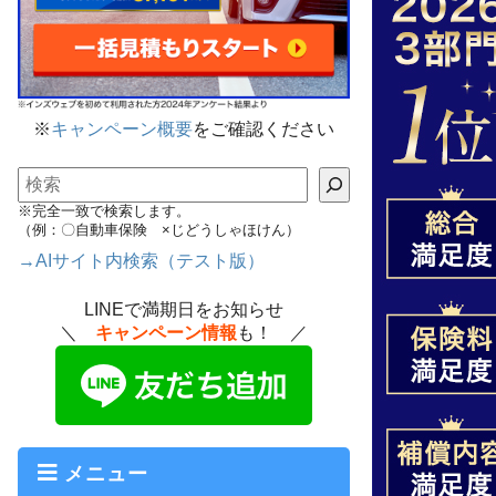
※
キャンペーン概要
をご確認ください
検索
※完全一致で検索します。
（例：〇自動車保険 ×じどうしゃほけん）
→AIサイト内検索（テスト版）
LINEで満期日をお知らせ
＼
キャンペーン情報
も！ ／
メニュー