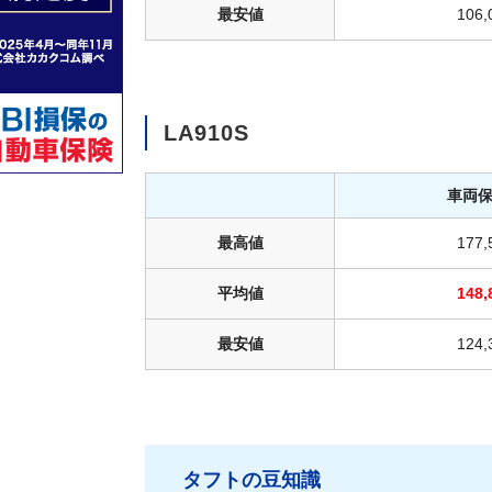
最安値
106
LA910S
車両
最高値
177
平均値
148
最安値
124
タフトの豆知識