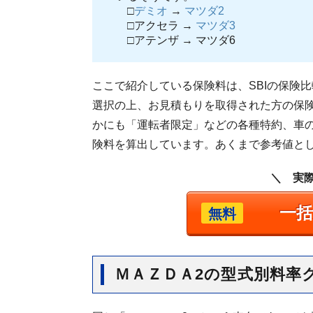
□
デミオ
→
マツダ2
□アクセラ →
マツダ3
□アテンザ → マツダ6
ここで紹介している保険料は、SBIの保険
選択の上、お見積もりを取得された方の保
かにも「運転者限定」などの各種特約、車
険料を算出しています。あくまで参考値と
＼ 実
一
無料
ＭＡＺＤＡ2の型式別料率