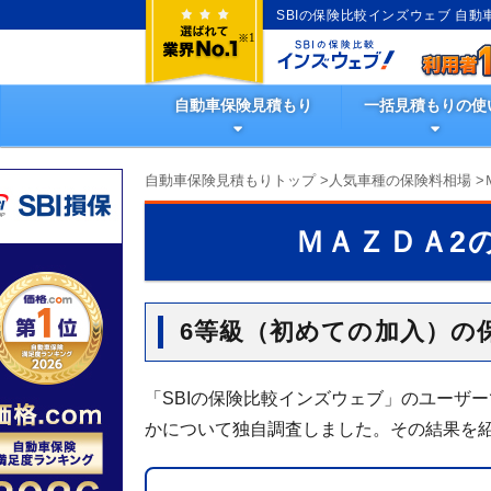
SBIの保険比較インズウェブ 自
自動車保険見積もり
一括見積もりの使
自動車保険見積もりトップ
>
人気車種の保険料相場
>
ＭＡＺＤＡ2
6等級（初めての加入）の
「SBIの保険比較インズウェブ」のユーザ
かについて独自調査しました。その結果を