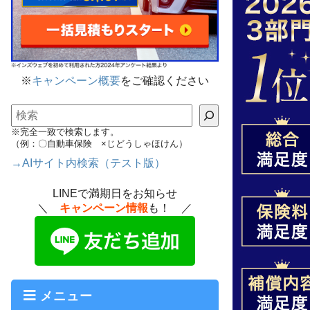
※
キャンペーン概要
をご確認ください
検索
※完全一致で検索します。
（例：〇自動車保険 ×じどうしゃほけん）
→AIサイト内検索（テスト版）
LINEで満期日をお知らせ
＼
キャンペーン情報
も！ ／
メニュー