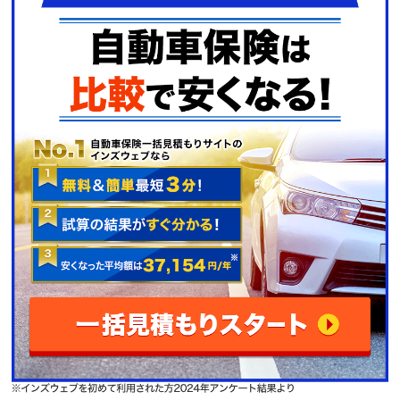
（50代/女性/ホンダ/フリード）
同じ事例では無いが、前の通販保険会社(弁護士
特約使用)よりも、対応良く変更してよかったと
思う。
（60代/男性/三菱/コルト）
とてもスムーズに対応してもらえました。
（50代/女性/トヨタ/シエンタ）
事故対応が速く、処置も満足出来た。
（60代/男性/ホンダ/VEZEL）