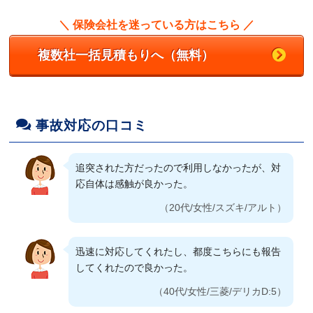
（50代/女性/スバル/R2）
ネットで見積もり、コールセンターのかたが詳
＼ 保険会社を迷っている方はこちら ／
細を説明してくれて分かり易かった
複数社一括見積もりへ（無料）
特に弁護士特約が自動付帯されている点が良か
（50代/女性/ニッサン/ノート）
った。あおり運転など最近色々なトラブルをニ
ュースで見かけるので、必要な特約だと思っ
た。
相談にあたって電話口に出た方の対応及び保険
内容と保険料金がよかった
事故対応の口コミ
（30代/女性/トヨタ/シエンタ）
（70代/男性/ニッサン/スカイライン）
追突された方だったので利用しなかったが、対
安いけど、補償内容はしっかりしているから。
応自体は感触が良かった。
安心できると思ったから。
電話の応対がいい。細かいところを変えると、
他会社では見積もりが高くなった。
（20代/女性/スズキ/アルト）
（30代/男性/トヨタ/ヴェルファイア）
（60代/男性/マツダ/ロードスター）
迅速に対応してくれたし、都度こちらにも報告
してくれたので良かった。
最初のコールセンターも担当者も対応には悪い
と思うところはなかった。 特に最初のコール
（40代/女性/三菱/デリカD:5）
センターのスタッフさんの応対がよく、不安な