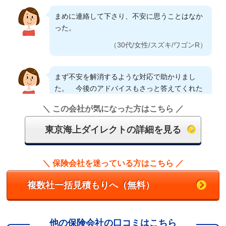
気持ちが和らいだ。
まめに連絡して下さり、不安に思うことはなか
（40代/女性/ホンダ/フリード）
った。
（30代/女性/スズキ/ワゴンR）
質問に対応してくれた担当者（男性）が好印象
だった
まず不安を解消するような対応で助かりまし
（60代/男性/ニッサン/ノート）
た。 今後のアドバイスもさっと答えてくれた
ので、イライラすることなく、スムーズに解決
＼ この会社が気になった方はこちら ／
に至りました。
保険料では他社だが顧客対応他、総合的に判断
の結果東京海上ダイレクトにしました。
東京海上ダイレクトの詳細を見る
（30代/女性/ホンダ/ステップワゴン）
（60代/男性/ニッサン/キューブ）
ロードサービスが使えるか不安だったが、説明
＼ 保険会社を迷っている方はこちら ／
がしっかりしていた
複数社一括見積もりへ（無料）
（40代/女性/トヨタ/アルファード）
弁護士特約が付いていて事故にあった時、きち
他の保険会社の口コミはこちら