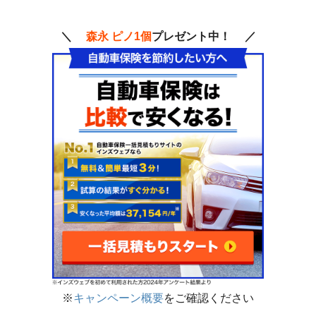
＼
森永 ピノ1個
プレゼント中！ ／
※
キャンペーン概要
をご確認ください