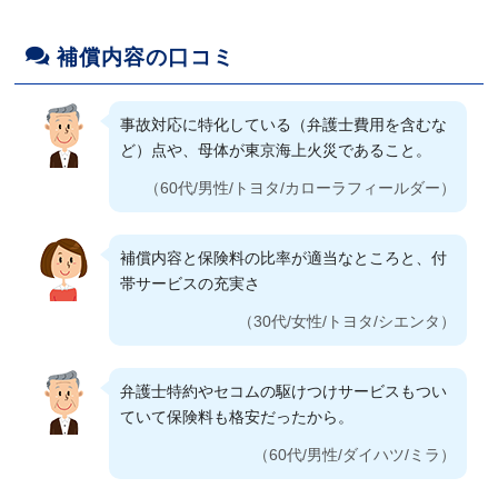
（60代/男性/ホンダ/N-WGN）
補償内容の口コミ
今まで加入していた保険と同様の補償内容で、
こちらの方が保険料が安かった。
事故対応に特化している（弁護士費用を含むな
（40代/女性/三菱/デリカD:5）
ど）点や、母体が東京海上火災であること。
（60代/男性/トヨタ/カローラフィールダー）
以前は代理店経由で保険契約していたが、直契
約で保険料が半額となった。
補償内容と保険料の比率が適当なところと、付
（70代/男性/ホンダ/アクティ）
帯サービスの充実さ
（30代/女性/トヨタ/シエンタ）
東京海上日動火災保険系のネット損保としては
保険料が安い。かつ補償内容が充実しているか
弁護士特約やセコムの駆けつけサービスもつい
ら。
ていて保険料も格安だったから。
（60代/男性/メルセデスベンツ/メルセデスベン
（60代/男性/ダイハツ/ミラ）
ツ）