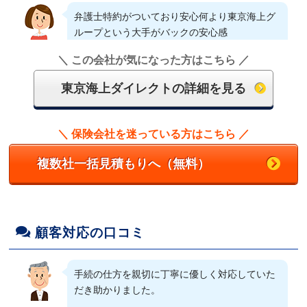
弁護士特約がついており安心何より東京海上グ
他の保険会社と比べて、同じような内容だった
ループという大手がバックの安心感
がわずかに安かった。 20等級でも事故をしな
ければ安くなるとのことで決めた。
（50代/女性/ダイハツ/ムーヴ）
＼ この会社が気になった方はこちら ／
（40代/男性/ダイハツ/コペン）
東京海上ダイレクトの詳細を見る
かなり細かく設定できるところ。 特約が必要
かどうかも1つ1つ親切丁寧に説明があって安心
サービス内容も他と遜色なく何故こんなに安い
できる。
のか不安になったくらい。良かった。
＼ 保険会社を迷っている方はこちら ／
（30代/女性/ダイハツ/ミラ）
（50代/女性/ホンダ/フリード）
複数社一括見積もりへ（無料）
ネット保険にも関わらずしっかりした補償内容
従来の損保保険会社（東京海上日動）からする
でかつ料金、信頼できたから。
と、同内容でネット型保険は圧倒的に価格が安
顧客対応の口コミ
かった。東京海上ダイレクトを選んだのは、東
（40代/男性/トヨタ/ヴォクシー）
京海上日動火災保険のグループであったから。
（60代/男性/スバル/フォレスター）
手続の仕方を親切に丁寧に優しく対応していた
ネット型保険でありながら、従来の保険と同等
だき助かりました。
の補償項目や補償額の設定が出来るから