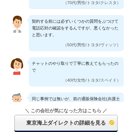
他にもっと安いところがあったけど 損保系の
（70代/男性/トヨタ/クレスタ）
（60代/男性/フォルクスワーゲン/フォルクスワ
中では東京海上グループなのに安かったから
ーゲン）
（40代/女性/トヨタ/アクア）
契約する前には必ずいくつかの質問をぶつけて
電話応対の確認をするんですが、悪くなかった
ネット保険は料金的には余り大差なかったです
と思います。
が内容が他より私には魅力に感じました。電話
での対応も大変気持ち良くこれも一因です。
（50代/男性/トヨタ/ヴィッツ）
（60代/女性/スズキ/ワゴンR）
チャットのやり取りで丁寧に教えてもらったの
で
ずっとディーラーさんにお願いしておりまし
た。以前は事故の際、必ず担当者さんが来てく
（40代/女性/トヨタ/スペイド）
ださったので安心していました。しかし、車を
変え直前のディーラーさんは一切来てくれず、
同じ事例では無いが、前の通販保険会社(弁護士
保険会社も電話だけでの対応でした。その為、
特約使用)よりも、対応良く変更してよかったと
不充分な処理となり、不便を感じたこともあり
＼ この会社が気になった方はこちら ／
思う。
ました。なので、事故後、すぐに駆けつけてく
れるという内容の保険を基本として選びまし
東京海上ダイレクトの詳細を見る
（60代/男性/三菱/コルト）
た。