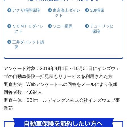
んと弁護士特約を使うのを勧めてくれ、とても
アクサ損害保険
東京海上ダイレ
SBI損保
助かった。
クト
（40代/女性/スズキ/ハスラー）
ＳＯＭＰＯダイレ
ソニー損保
チューリッヒ
クト
保険
当初、アジャスターが事故見聞と異る事故判断
三井ダイレクト損
をして一方的にこちらが悪いような過失割合を
保
出してきた時には憤慨したが、私の申し出にも
担当者はその都度確認をしてくれたため結果的
には納得できる結果とする事ができた。 担当
アンケート対象：2019年4月1日～10月31日にインズウェ
者は、現場担当者の代弁に過ぎないため大変だ
ブの自動車保険一括見積もりサービスを利用された方
とは思うが両者の意見を確認しながら解決へと
導いてくれたのには感謝している。
調査方法：Webアンケートへの回答をメールにより依頼
回答者数：4,094人
（30代/男性/フォルクスワーゲン/フォルクスワ
ーゲン）
調査主体：SBIホールディングス株式会社インズウェブ事
業部
対応が速く、親切だった。