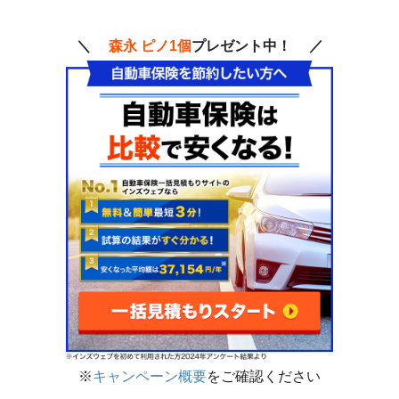
安心できた。
（40代/男性/トヨタ/ノア）
＼
森永 ピノ1個
プレゼント中！ ／
コールセンターの電話後、すぐにALSOK隊員が
来てくれて現場写真や相手に事故状況の話を聞
いてくれました。心強かったです。
（30代/男性/トヨタ/エスクァイア）
順を追って説明してくれましたので分かりやす
かったです。その後の対応は時間がかかること
が少しありましたが、最後まで処理してもらい
良かったです。
（40代/男性/トヨタ/C-HR）
追突事故で過失は相手に100%あったが、相手
※
キャンペーン概要
をご確認ください
が任意保険に加入しているのか分からず、その