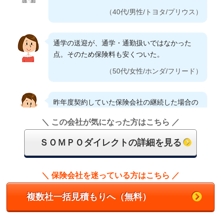
（40代/男性/トヨタ/プリウス）
通学の送迎が、通学・通勤扱いではなかった
点。そのため保険料も安くついた。
（50代/女性/ホンダ/フリード）
昨年度契約していた保険会社の継続した場合の
保険料よりも３万円以上も安かった。
＼ この会社が気になった方はこちら ／
（40代/男性/トヨタ/プリウス）
ＳＯＭＰＯダイレクトの詳細を見る
車両保険と自転車保険を付加し、25歳の同居の
子が運転できる同じ補償内容の保険の中で最も
＼ 保険会社を迷っている方はこちら ／
保険料が安価だった。
複数社一括見積もりへ（無料）
（50代/男性/トヨタ/アクア）