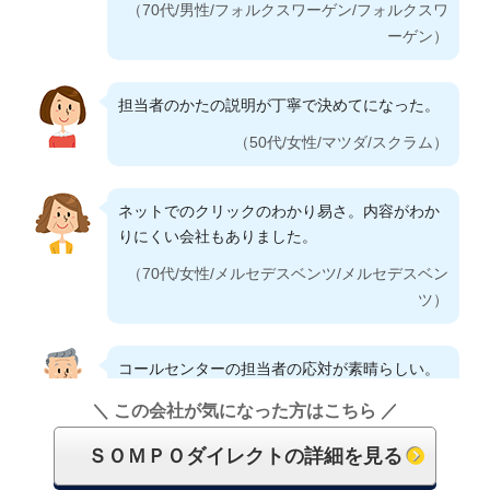
（70代/男性/フォルクスワーゲン/フォルクスワ
（50代/男性/ホンダ/ステップワゴン）
ーゲン）
他の保険会社と比べても、内容に大きな差がな
いのに保険料が安かった！
補償の対象（自損、物損、自然災害、etc）、補
担当者のかたの説明が丁寧で決めてになった。
償の範囲（下宿中の家族）が合うと感じまし
（60代/女性/トヨタ/カローラフィールダー）
た。
（50代/女性/マツダ/スクラム）
（60代/男性/ホンダ/ストリーム）
以前加入していた自動車保険と比べて大幅に安
ネットでのクリックのわかり易さ。内容がわか
くなったこと。不必要な補償を見直すきっかけ
りにくい会社もありました。
にもなりました。
ロードアシストの内容が充実しているのでJAF
を解約。実質上、更に保険料が下がることにな
（70代/女性/メルセデスベンツ/メルセデスベン
（30代/男性/トヨタ/RAV4）
ったため。
ツ）
（50代/男性/トヨタ/スープラ）
他の保険会社と比べて、補償の割には保険料が
コールセンターの担当者の応対が素晴らしい。
安かったことと、保険内容の説明がわかりやす
かったことに魅力を感じました。
費用も重要だが、補償にみあったものであれ
（60代/男性/BMW/BMW）
＼ この会社が気になった方はこちら ／
ば、安ければいいという判断にならず、どれだ
（60代/男性/ホンダ/NBOX）
け補償範囲が網羅されているかが重要と思う。
ＳＯＭＰＯダイレクトの詳細を見る
オペレーターの保険料に対してお客様寄りの意
（50代/男性/ホンダ/VEZEL）