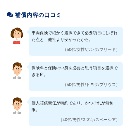
事故対応力が高いと評判な保険会社の中で価格
が安かった。また上限なしの個人賠償責任保険
補償内容の口コミ
もつけられていた。
（50代/男性/ホンダ/ステップワゴン）
車両保険で細かく選択できて必要項目にしぼれ
た点と、他社より安かったから。
40代の人間の交通事故リスクの低さに着目した
（50代/女性/ホンダ/フリード）
価格設定をしていて、価格を安く抑えているこ
と。
保険料と保険の中身を必要と思う項目を選択で
（40代/男性/メルセデスベンツ/メルセデスベン
きる所。
ツ）
（50代/男性/トヨタ/プリウス）
価格(保険料)が一番安価だったうえ、更新以前
個人賠償責任が特約であり、かつそれが無制
に入っていた興亜損保とほぼ同様の補償内容で
限。
あったので。
（40代/男性/スズキ/スペーシア）
（60代/女性/フォルクスワーゲン/フォルクスワ
ーゲン）