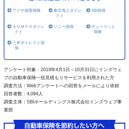
加入して1週間まだ証書も届いてない時、夕方5
かりやすくて、オプションの価格が判るので、
（30代/女性/アウディ/アウディ）
アクサ損害保険
東京海上ダイレ
SBI損保
時前トラックにオカマをほられ、すぐ保険会社
保険を組み立てるのに便利でした。
クト
に連絡。相手の保険会社は5時迄なので対応は
（60代/男性/スズキ/ソリオ）
なし、こちらはすぐに警備会社が駆けつけてく
ＳＯＭＰＯダイレ
見積もり時点でも分かりやすく説明が書かれて
ソニー損保
チューリッヒ
れて心強かった。翌日も相手が100%の事故な
クト
保険
いる。メルマガもあまり多くて更に役立つ情報
のに連絡してくれて、いろいろ教えてくれた。
がある。他の保険会社では小さく書かれている
三井ダイレクト損
が、あえて教えてくれてない。コスパ金額含め
（50代/女性/ホンダ/フィット）
保
ても明確になって安心できます。
（40代/男性/レクサス/NX）
スムーズに対応していただき、保険金支払いま
アンケート対象：2019年4月1日～10月31日にインズウェ
で問題はありませんでした。
ブの自動車保険一括見積もりサービスを利用された方
ネット保険で窓口対応と同じように対応してく
（60代/男性/BMW/BMW）
調査方法：Webアンケートへの回答をメールにより依頼
れるか心配でしたが、不明点など懇切丁寧に対
回答者数：4,094人
応してくれました。
きめ細かく対応、相談にのっていただきまし
調査主体：SBIホールディングス株式会社インズウェブ事
（70代/男性/ダイハツ/ミラ）
た。
業部
（60代/男性/トヨタ/アクア）
サイトがいちばん大変に使いやすい。電話、メ
ール始め、対応が迅速的確で好感が持てる。