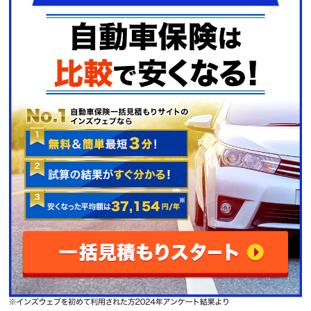
とても良いです。いつ、どの様な内容を話をし
（20代/男性/スバル/ステラ）
たか、違う人が電話口で話をしても情報共有さ
れている。またマイページで前途の内容、経過
が随時情報が更新され、常に新たな情報が開示
されて安心です。
（40代/女性/ホンダ/N-WGN）
事故ではないが、子供が他人のバイクを倒して
しまい、その賠償について保険会社に連絡した
ことがある。サポートの方が相手との連絡を定
期的に取ってくれ、そのつどの報告も丁寧に伝
えてくれました。今回の件では、バイクのブレ
ーキレバーが曲がってしまったのだが、相手も
連絡を絶ってしまったので賠償するまでの話に
はならず、自然消滅的に事は済んだのですが、
保険会社の担当の方が、もしものときの対応の
仕方や何かあったらこちらに連絡くださいとの
アドバイスなどを伝えてくれたので、心理的に