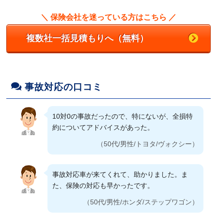
見を率直に述べて親身に対応していただけた。
自分以外にも家族が乗ることでそこら辺はかな
＼ 保険会社を迷っている方はこちら ／
り参考になった。
代理店経由より自分のニーズに合った無駄のな
複数社一括見積もりへ（無料）
い補償内容で手厚く契約でき、しかも保険料が
（40代/女性/トヨタ/bB）
格段に安くなったことに魅力を感じます。
（60代/男性/スズキ/アルト）
充実していながら保険料はお手頃で、電話対応
も感じ良い所が良いです。
事故対応の口コミ
ただ保険料が安いだけではなく、予算に合わせ
（40代/女性/ダイハツ/ムーヴ）
て自分で補償内容をカスタマイズできるのが良
10対0の事故だったので、特にないが、全損特
かった。選べる補償が自分に一番合っていると
約についてアドバイスがあった。
感じた。
不明な点を電話で問い合わせした際に、対応が
丁寧でなおかつ翌日にも電話がかかってきてよ
（50代/男性/トヨタ/ヴォクシー）
（40代/女性/スズキ/パレット）
り詳しく納得のいく答えを出してくれたことに
満足しています。
事故対応車が来てくれて、助かりました。ま
すぐにアルソックが駆けつけてくれるところで
（40代/女性/ダイハツ/タント）
た、保険の対応も早かったです。
す。一人で乗ることが多いので不安ですので。
（50代/男性/ホンダ/ステップワゴン）
（60代/女性/トヨタ/パッソ）
事故した時や困った時に電話での対応が早く丁