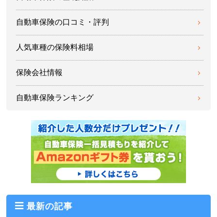
（40代/男性/ニッサン/マーチ）
自動車保険の口コミ・評判
年末のもらい事故だったが、警備会社が後どれ
人気車種の保険料相場
くらいで到着するとか何度も連絡をくれたり、
相手会社との交渉のアドバイスをもらい大変助
保険会社情報
かった。
（40代/女性/トヨタ/アクア）
自動車保険ランキング
最新の記事