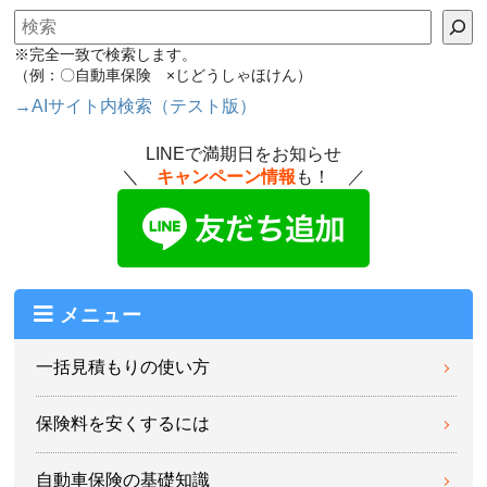
後の対応をしてもらい、結果的には、相手側の
検索
保険会社から連絡があり無事に解決したが、そ
※完全一致で検索します。
こに至るまでに、相手に電話をしたりしてくれ
（例：〇自動車保険 ×じどうしゃほけん）
て助かった。
→AIサイト内検索（テスト版）
（40代/女性/ホンダ/オデッセイ）
LINEで満期日をお知らせ
＼
キャンペーン情報
も！ ／
交通事故では無く、水害による故障で電話をし
た。 生憎対象外で受けられる補償は無かった
が、電話対応は丁寧だった。 契約を中断する
事になったが、必要な手続きや流れについても
丁寧に説明してくれて、不安なく手続きが出来
メニュー
た。
（40代/女性/スズキ/パレット）
一括見積もりの使い方
保険料を安くするには
事故があった時、対応が早く保険金の支払いも
早かったので、毎年おとなの自動車保険で更新
しています。
自動車保険の基礎知識