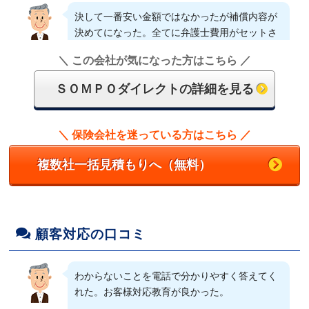
決して一番安い金額ではなかったが補償内容が
決めてになった。全てに弁護士費用がセットさ
40代、50代の保険料が他の保険会社に比較し
れてて安心している。
て、補償内容が手厚く、コストパフォーマンス
＼ この会社が気になった方はこちら ／
が良いところに惹かれました。
（60代/男性/スズキ/エブリイ）
ＳＯＭＰＯダイレクトの詳細を見る
（40代/男性/ダイハツ/コペン）
示談交渉付きの個人賠償補償があったから。
＼ 保険会社を迷っている方はこちら ／
今まで代理店で加入していたが、補償内容はほ
（40代/男性/トヨタ/ヴォクシー）
とんどかわらないのに保険料は4割安！長年、
複数社一括見積もりへ（無料）
事故経験もないのに高い保険料を払ってきて も
ったいないと思いつつ、なかなか変えなかった
細かなオプションがあり、補償額の金額も自分
事を後悔した。
に合ったものを選択できたからです。
（50代/女性/ホンダ/フィット）
（50代/男性/三菱/コルトプラス）
顧客対応の口コミ
年代的に保険料がもっとも安いと言われる枠に
個人損害保険が無制限で付いている。事故時
わからないことを電話で分かりやすく答えてく
入っていたこと。
に、対応車が来てくれるところ。それでいて、
れた。お客様対応教育が良かった。
保険料が安い。
（40代/女性/スズキ/ワゴンR）