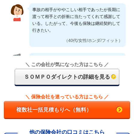
寧であること。安心感を覚えますね。
事故の相手がややこしい相手であったが長期に
補償を細かく選べること。ロードサービスが不
（40代/女性/ダイハツ/タント）
渡って相手との折衝に当たってくれて感謝して
要(JAF加入済みのため)だったのでこちらの保険
いる。したがって、今後も保険は継続契約して
会社は選べたので。また、１番安かったこと。
行きたい。
初めてネット型自動車保険に加入しました。申
（40代/女性/ニッサン/ノート）
し込み方法が分かりやすかったので良かったで
（40代/女性/ホンダ/フィット）
す。
オプションのロードサービスなど、付保内容が
（60代/男性/ニッサン/ノート）
バッテリー上がりみたいな事象でしたが、サー
細かく選択できる。
＼ この会社が気になった方はこちら ／
ビスマンの手続きの手順のアドバイスに安心で
（60代/男性/BMW/BMW）
きた。
保険料の割引率と問い合わせた時に対応が良か
ＳＯＭＰＯダイレクトの詳細を見る
ったから。
（60代/男性/ホンダ/ストリーム）
補償内容と価格が満足できるもので、尚且つ事
（50代/男性/トヨタ/アクア）
＼ 保険会社を迷っている方はこちら ／
故時の対応体制の充実度・スピード（迅速性）
現場の状況を電話口でも把握して、的確な指示
に安心感があったこと。
複数社一括見積もりへ（無料）
を得られたと思う。
以前の保険料より月々5千円以上安くなりまし
（70代/男性/ホンダ/エリシオン）
た。ネットでの入力も簡単でした。聞きたいこ
（60代/女性/トヨタ/タンク）
とがあったので、コールセンターに電話したと
他の保険会社の口コミはこちら
ころ電話対応も凄く親切で良かったです。
もう少し安ければベストです。補償内容は、わ